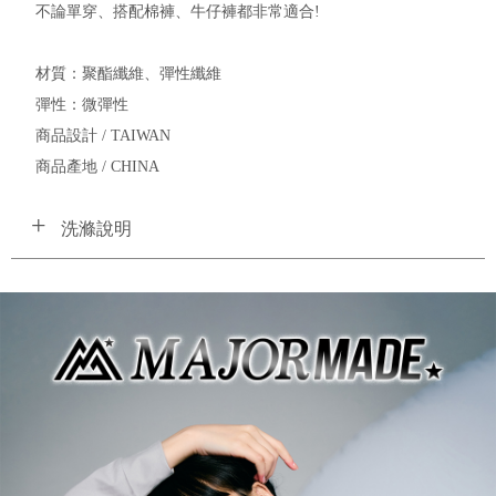
不論單穿、搭配棉褲、牛仔褲都非常適合!
材質：聚酯纖維、彈性纖維
彈性：微彈性
商品設計 / TAIWAN
商品產地 / CHINA
洗滌說明