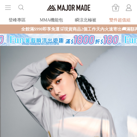
0
登峰專區
MMA機能包
瞬涼北極被
雙件超值組
990即享免運🛒現貨商品2個工作天內火速寄出🚚滿額再送限量好禮✨