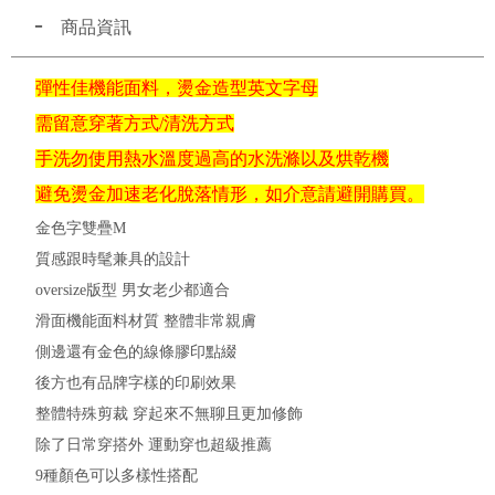
商品資訊
彈性佳機能面料，燙金造型英文字母
需留意穿著方式/清洗方式
手洗勿使用熱水溫度過高的水洗滌以及烘乾機
避免燙金加速老化脫落情形，如介意請避開購買。
金色字雙疊M
質感跟時髦兼具的設計
oversize版型 男女老少都適合
滑面機能面料材質 整體非常親膚
側邊還有金色的線條膠印點綴
後方也有品牌字樣的印刷效果
整體特殊剪裁 穿起來不無聊且更加修飾
除了日常穿搭外 運動穿也超級推薦
9種顏色可以多樣性搭配