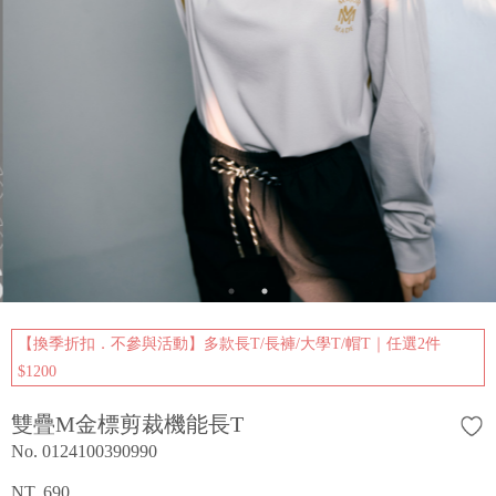
【換季折扣．不參與活動】多款長T/長褲/大學T/帽T｜任選2件
$1200
雙疊M金標剪裁機能長T
No. 0124100390990
NT. 690