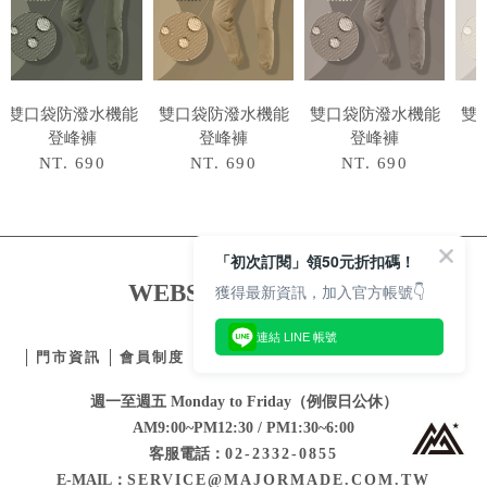
雙口袋防潑水機能
雙口袋防潑水機能
雙口袋防潑水機能
雙
登峰褲
登峰褲
登峰褲
NT. 690
NT. 690
NT. 690
WEBSITE SERVICE
門市資訊
會員制度
顧客服務
常見問題
隱私權政策
週一至週五 Monday to Friday（例假日公休）
AM9:00~PM12:30 / PM1:30~6:00
客服電話：
02-2332-0855
E-MAIL：
SERVICE@MAJORMADE.COM.TW