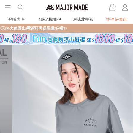
0
登峰專區
MMA機能包
瞬涼北極被
雙件超值組
全館