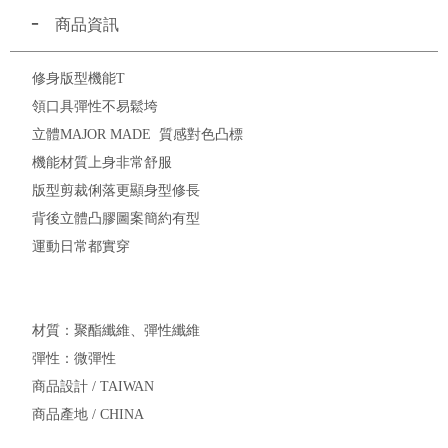
商品資訊
修身版型機能T
領口具彈性不易鬆垮
立體MAJOR MADE 質感對色凸標
機能材質上身非常舒服
版型剪裁俐落更顯身型修長
背後立體凸膠圖案簡約有型
運動日常都實穿
材質：聚酯纖維、彈性纖維
彈性：微彈性
商品設計 / TAIWAN
商品產地 / CHINA