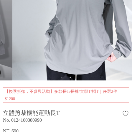
【換季折扣．不參與活動】多款長T/長褲/大學T/帽T｜任選2件
$1200
立體剪裁機能運動長T
No. 0124100380990
NT. 690