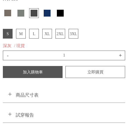
S
M
L
XL
2XL
3XL
深灰
/ 現貨
-
+
加入購物車
立即購買
商品尺寸表
試穿報告