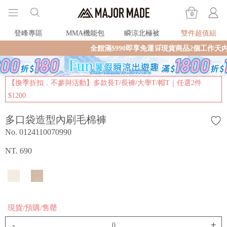
0
登峰專區
MMA機能包
瞬涼北極被
雙件超值組
全館滿$990即享免運🛒現貨商品2個工作天
【換季折扣．不參與活動】多款長T/長褲/大學T/帽T｜任選2件
$1200
多口袋造型內刷毛棉褲
No. 0124110070990
NT. 690
現貨/預購/售罄
-
+