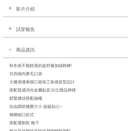
影片介紹
試穿報告
商品資訊
秋冬絕不能錯過的超舒服加絨棉褲!
共四個內磨毛口袋
大腿側邊兩個口袋採工裝感造型設計
搭配質感消光金屬釦及3D立體品牌標
鬆緊腰頭搭配抽繩
自由調節腰圍大小 超級貼心~
褲腳縮口款式
搭配運動鞋 靴子