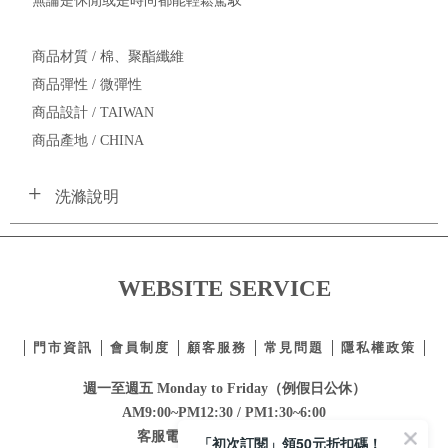
無論是休閒或是時尚都能輕鬆駕馭
商品材質 / 棉、聚酯纖維
商品彈性 / 微彈性
商品設計 / TAIWAN
商品產地 / CHINA
洗滌說明
WEBSITE SERVICE
門市資訊
會員制度
顧客服務
常見問題
隱私權政策
週一至週五 Monday to Friday（例假日公休）
AM9:00~PM12:30 / PM1:30~6:00
客服電話：
02-2332-0855
「初次訂閱」領50元折扣碼！