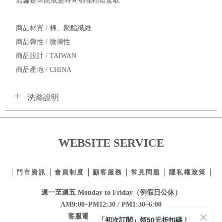
無論是休閒或是時尚都能輕鬆駕馭
商品材質 / 棉、聚酯纖維
商品彈性 / 微彈性
商品設計 / TAIWAN
商品產地 / CHINA
洗滌說明
WEBSITE SERVICE
門市資訊
會員制度
顧客服務
常見問題
隱私權政策
週一至週五 Monday to Friday（例假日公休）
AM9:00~PM12:30 / PM1:30~6:00
客服電話：
02-2332-0855
「初次訂閱」領50元折扣碼！