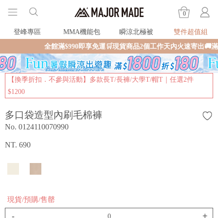
0
登峰專區
MMA機能包
瞬涼北極被
雙件超值組
全館滿$990即享免運🛒現貨商品2個工作天內火速寄出🚚
【換季折扣．不參與活動】多款長T/長褲/大學T/帽T｜任選2件
$1200
多口袋造型內刷毛棉褲
No. 0124110070990
NT. 690
現貨/預購/售罄
-
+