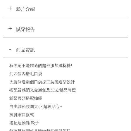
影片介紹
試穿報告
商品資訊
秋冬絕不能錯過的超舒服加絨棉褲!
共四個內磨毛口袋
大腿側邊兩個口袋採工裝感造型設計
搭配質感消光金屬釦及3D立體品牌標
鬆緊腰頭搭配抽繩
自由調節腰圍大小 超級貼心~
褲腳縮口款式
搭配運動鞋 靴子