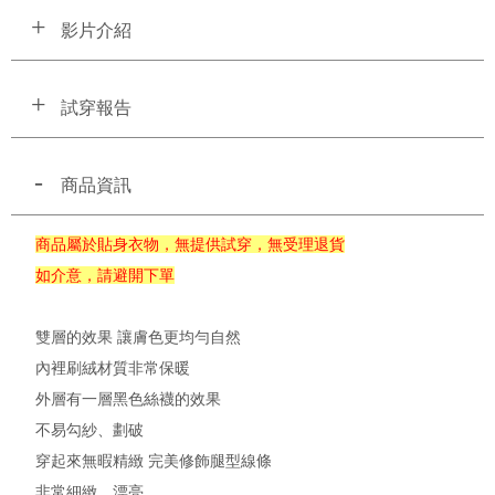
影片介紹
試穿報告
商品資訊
商品屬於貼身衣物，無提供試穿，無受理退貨
如介意，請避開下單
雙層的效果 讓膚色更均勻自然
內裡刷絨材質非常保暖
外層有一層黑色絲襪的效果
不易勾紗、劃破
穿起來無暇精緻 完美修飾腿型線條
非常細緻、漂亮