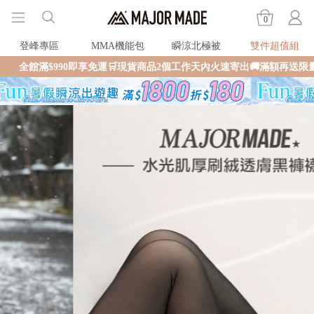
0
登峰專區
MMA機能包
瞬涼北極被
雙件超值組
0即享免運🛒現貨商品2個工作天內火速寄出🚚滿額再送限量好禮✨