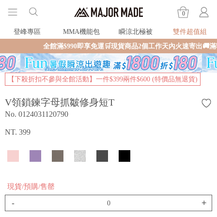
0
登峰專區
MMA機能包
瞬涼北極被
雙件超值組
全館滿$990即享免運🛒現貨商品2個工作天內火速寄出🚚
【下殺折扣不參與全館活動】一件$399兩件$600 (特價品無退貨)
V領鎖鍊字母抓皺修身短T
No. 0124031120790
NT. 399
現貨/預購/售罄
-
+