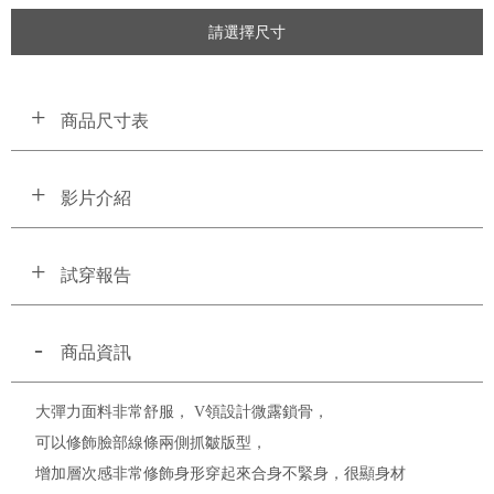
請選擇尺寸
商品尺寸表
影片介紹
試穿報告
商品資訊
大彈力面料非常舒服， V領設計微露鎖骨，
可以修飾臉部線條兩側抓皺版型，
增加層次感非常修飾身形穿起來合身不緊身，很顯身材