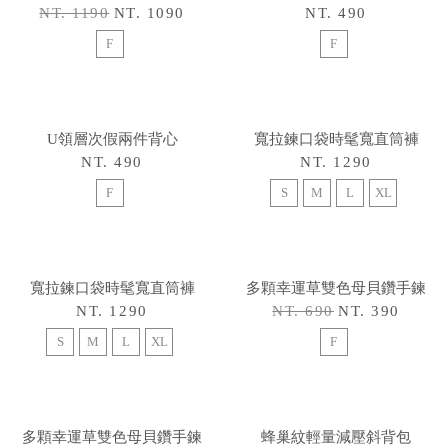
NT. 1190
NT. 1090
NT. 490
F
F
U領層次假兩件背心
寬拉鍊口袋時髦寬直筒褲
NT. 490
NT. 1290
F
S
M
L
XL
寬拉鍊口袋時髦寬直筒褲
多顆幸運草雙色母貝鑽手鍊
NT. 1290
NT. 690
NT. 390
S
M
L
XL
F
多顆幸運草雙色母貝鑽手鍊
蜂巢紋輕量減壓斜背包