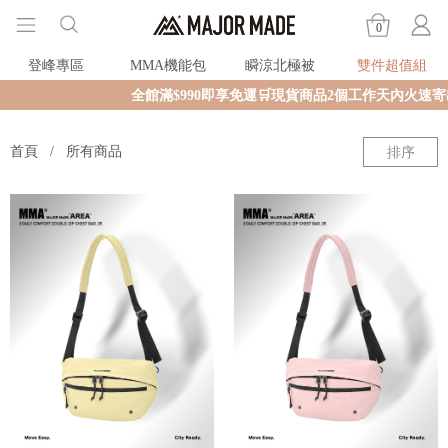
0
登峰專區
MMA機能包
瞬涼北極被
雙件超值組
全館滿$990即享免運🛒現貨商品2個工作天內火速寄
首頁
所有商品
排序