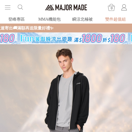
0
登峰專區
MMA機能包
瞬涼北極被
雙件超值組
全館滿