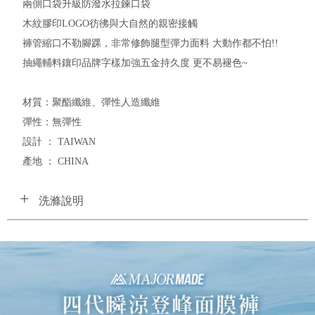
兩側口袋升級防潑水拉鍊口袋
木紋膠印LOGO彷彿與大自然的親密接觸
褲管縮口不勒腳踝，非常修飾腿型彈力面料 大動作都不怕!!
抽繩輔料鑲印品牌字樣加強五金持久度 更不易褪色~
材質：聚酯纖維、彈性人造纖維
彈性：無彈性
設計 ： TAIWAN
產地 ： CHINA
洗滌說明