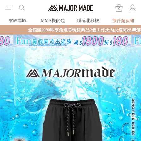
0
登峰專區
MMA機能包
瞬涼北極被
雙件超值組
全館滿$990即享免運🛒現貨商品2個工作天內火速寄出🚚滿額再送限量好