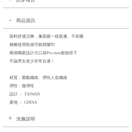
商品資訊
面料舒適涼爽，像面膜一樣親膚、不刺癢
褲腳使用歌德字銀標膠印
兩側獨家設計大口袋Pro max都放得下
不論男女老少非常合適！
材質：聚酯纖維、彈性人造纖維
彈性：微彈性
設計 ： TAIWAN
產地 ： CHINA
洗滌說明