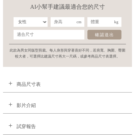
AI小幫手建議最適合您的尺寸
cm
kg
確認送出
此款為男女同版型剪裁。每人身形與穿著喜好不同，若肩寬、胸圍、臀圍
較大者，可選擇比建議尺寸再大一尺碼，或參考商品尺寸表選擇。
商品尺寸表
影片介紹
試穿報告