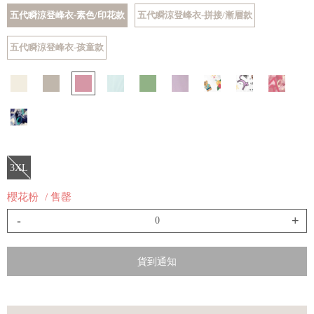
五代瞬涼登峰衣-素色/印花款
五代瞬涼登峰衣-拼接/漸層款
五代瞬涼登峰衣-孩童款
3XL
櫻花粉
/ 售罄
-
+
貨到通知