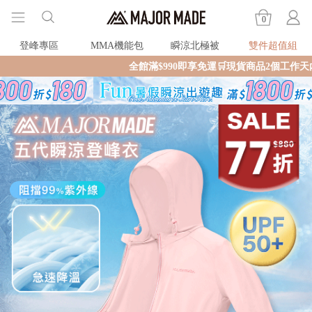
0
登峰專區
MMA機能包
瞬涼北極被
雙件超值組
全館滿$990即享免運🛒現貨商品2個工作天內火速寄出🚚