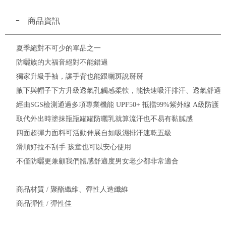
商品資訊
夏季絕對不可少的單品之一
防曬族的大福音絕對不能錯過
獨家升級手袖，讓手背也能跟曬斑說掰掰
腋下與帽子下方升級透氣孔觸感柔軟，能快速吸汗排汗、透氣舒適
經由SGS檢測通過多項專業機能 UPF50+ 抵擋99%紫外線 A級防護
取代外出時塗抹瓶瓶罐罐防曬乳就算流汗也不易有黏膩感
四面超彈力面料可活動伸展自如吸濕排汗速乾五級
滑順好拉不刮手 孩童也可以安心使用
不僅防曬更兼顧我們體感舒適度男女老少都非常適合
商品材質 / 聚酯纖維、彈性人造纖維
商品彈性 / 彈性佳