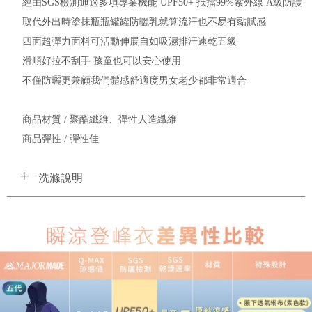
經由SGS檢測通過多項專業機能 UPF50+ 抵擋99%紫外線 A級防護
取代外出時塗抹瓶瓶罐罐防曬乳就算流汗也不易有黏膩感
四面超彈力面料可活動伸展自如吸濕排汗速乾五級
滑順好拉不刮手 孩童也可以安心使用
不僅防曬更兼顧我們體感舒適度男女老少都非常適合
商品材質 / 聚酯纖維、彈性人造纖維
商品彈性 / 彈性佳
洗滌說明