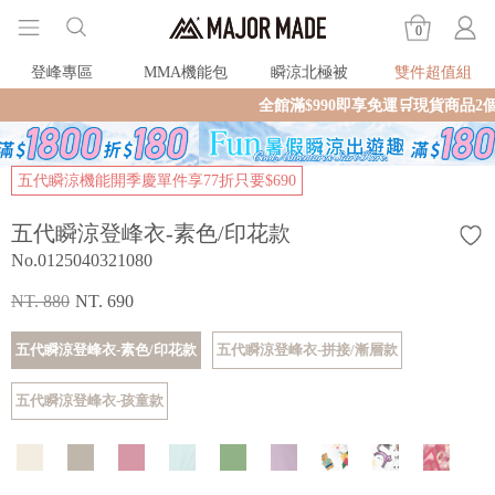
0
登峰專區
MMA機能包
瞬涼北極被
雙件超值組
全館滿$990即享免運🛒現貨商品2個工作天內火速
五代瞬涼機能開季慶單件享77折只要$690
五代瞬涼登峰衣-素色/印花款
No.0125040321080
NT. 880
NT. 690
五代瞬涼登峰衣-素色/印花款
五代瞬涼登峰衣-拼接/漸層款
五代瞬涼登峰衣-孩童款