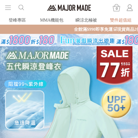
0
登峰專區
MMA機能包
瞬涼北極被
雙件超值組
全館滿$990即享免運🛒現貨商品2個工作天內火速