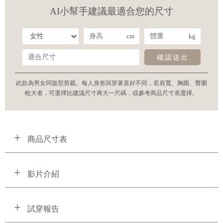
AI小幫手建議最適合您的尺寸
cm
kg
確認送出
此款為男女同版型剪裁。每人身形與穿著喜好不同，若肩寬、胸圍、臀圍
較大者，可選擇比建議尺寸再大一尺碼，或參考商品尺寸表選擇。
商品尺寸表
影片介紹
試穿報告