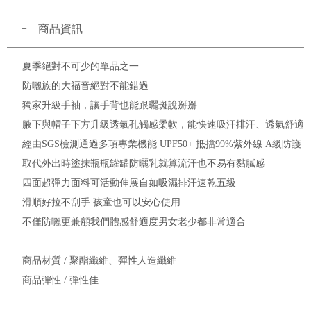
商品資訊
夏季絕對不可少的單品之一
防曬族的大福音絕對不能錯過
獨家升級手袖，讓手背也能跟曬斑說掰掰
腋下與帽子下方升級透氣孔觸感柔軟，能快速吸汗排汗、透氣舒適
經由SGS檢測通過多項專業機能 UPF50+ 抵擋99%紫外線 A級防護
取代外出時塗抹瓶瓶罐罐防曬乳就算流汗也不易有黏膩感
四面超彈力面料可活動伸展自如吸濕排汗速乾五級
滑順好拉不刮手 孩童也可以安心使用
不僅防曬更兼顧我們體感舒適度男女老少都非常適合
商品材質 / 聚酯纖維、彈性人造纖維
商品彈性 / 彈性佳