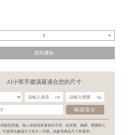
罄
+
貨到通知
AI小幫手建議最適合您的尺寸
cm
kg
確認送出
女同版型剪裁。每人身形與穿著喜好不同，若肩寬、胸圍、臀圍較大
，可選擇比建議尺寸再大一尺碼，或參考商品尺寸表選擇。