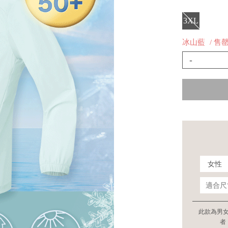
3XL
冰山藍
/ 售
-
此款為男
者