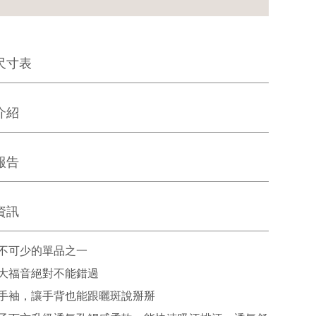
尺寸表
介紹
報告
資訊
不可少的單品之一
大福音絕對不能錯過
手袖，讓手背也能跟曬斑說掰掰