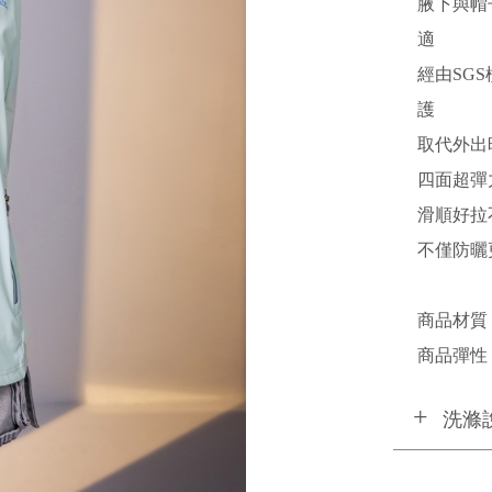
腋下與帽
適
經由SGS
護
取代外出
四面超彈
滑順好拉
不僅防曬
商品材質
商品彈性 
洗滌