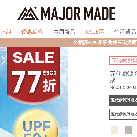
超值組
優惠組合
本周新品
SALE區
生活選品
全館滿$990即享免運🛒現貨商品2個工作天內火速寄出
五代瞬涼機能
五代瞬涼
款
No.01250403
五代瞬涼登峰衣
五代瞬涼登峰衣