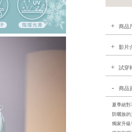
商品
影片
試穿
商品
夏季絕對
防曬族的
獨家升級