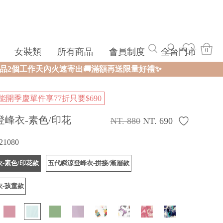
女裝類
所有商品
會員制度
全台門市
0
🚚滿額再送限量好禮✨
開季慶單件享77折只要$690
登峰衣-素色/印花
NT. 880
NT. 690
21080
-素色/印花款
五代瞬涼登峰衣-拼接/漸層款
-孩童款