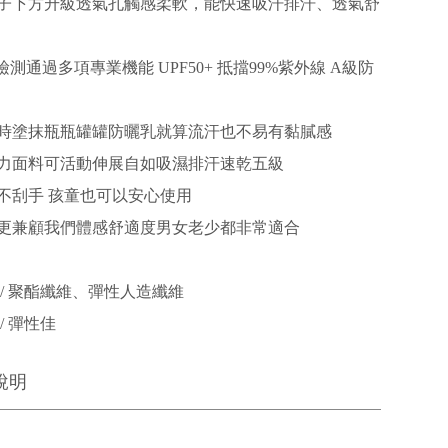
子下方升級透氣孔觸感柔軟，能快速吸汗排汗、透氣舒
檢測通過多項專業機能 UPF50+ 抵擋99%紫外線 A級防
時塗抹瓶瓶罐罐防曬乳就算流汗也不易有黏膩感
力面料可活動伸展自如吸濕排汗速乾五級
不刮手 孩童也可以安心使用
更兼顧我們體感舒適度男女老少都非常適合
 / 聚酯纖維、彈性人造纖維
/ 彈性佳
說明