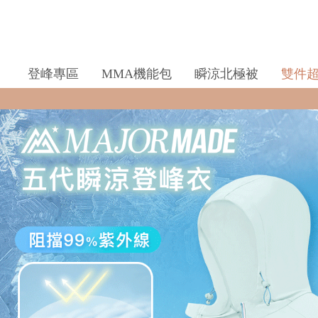
登峰專區
MMA機能包
瞬涼北極被
雙件