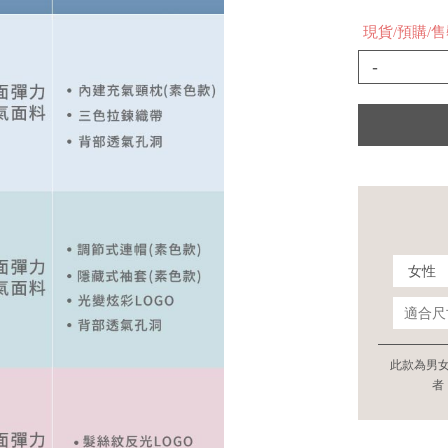
現貨/預購/
-
此款為男
者