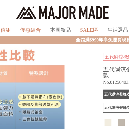
超值組
優惠組合
本周新品
SALE區
生活選品
全館滿$990即享免運🛒現貨商品2個工作天內火
五代瞬涼機能
五代瞬涼
款
No.01250403
五代瞬涼登峰衣
五代瞬涼登峰衣