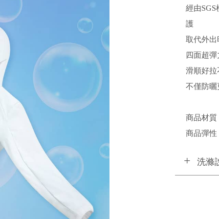
經由SGS
護
取代外出
四面超彈
滑順好拉
不僅防曬
商品材質
商品彈性 
洗滌