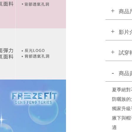
商品
影片
試穿
商品
夏季絕對
防曬族的
獨家升級
腋下與帽
適