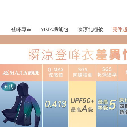
登峰專區
MMA機能包
瞬涼北極被
雙件