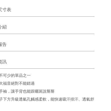
尺寸表
介紹
報告
資訊
不可少的單品之一
大福音絕對不能錯過
手袖，讓手背也能跟曬斑說掰掰
子下方升級透氣孔觸感柔軟，能快速吸汗排汗、透氣舒