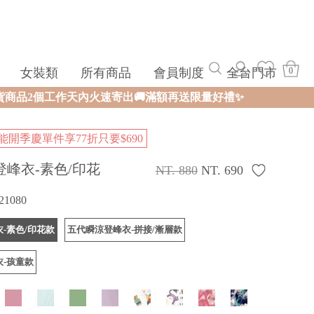
女裝類
所有商品
會員制度
全台門市
0
速寄出🚚滿額再送限量好禮✨
開季慶單件享77折只要$690
登峰衣-素色/印花
NT. 880
NT. 690
21080
-素色/印花款
五代瞬涼登峰衣-拼接/漸層款
-孩童款