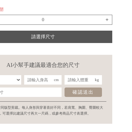
售罄
+
請選擇尺寸
AI小幫手建議最適合您的尺寸
cm
kg
確認送出
女同版型剪裁。每人身形與穿著喜好不同，若肩寬、胸圍、臀圍較大
，可選擇比建議尺寸再大一尺碼，或參考商品尺寸表選擇。