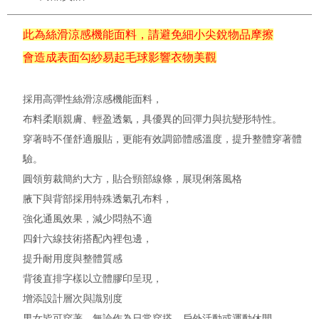
此為絲滑涼感機能面料，請避免細小尖銳物品摩擦
會造成表面勾紗易起毛球影響衣物美觀
採用高彈性絲滑涼感機能面料，
布料柔順親膚、輕盈透氣，具優異的回彈力與抗變形特性。
穿著時不僅舒適服貼，更能有效調節體感溫度，提升整體穿著體
驗。
圓領剪裁簡約大方，貼合頸部線條，展現俐落風格
腋下與背部採用特殊透氣孔布料，
強化通風效果，減少悶熱不適
四針六線技術搭配內裡包邊，
提升耐用度與整體質感
背後直排字樣以立體膠印呈現，
增添設計層次與識別度
男女皆可穿著，無論作為日常穿搭、戶外活動或運動休閒