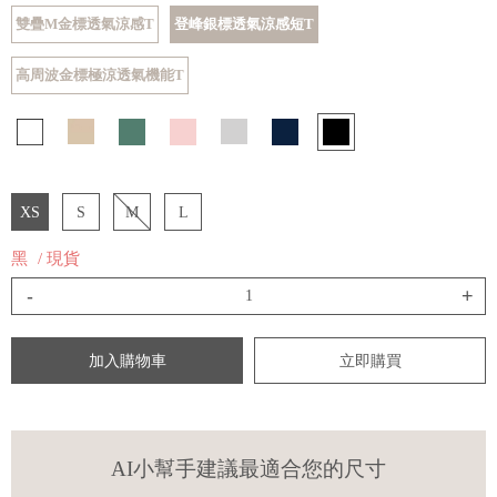
雙疊M金標透氣涼感T
登峰銀標透氣涼感短T
高周波金標極涼透氣機能T
XS
S
M
L
黑
/ 現貨
-
+
加入購物車
立即購買
AI小幫手建議最適合您的尺寸