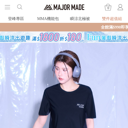
0
登峰專區
MMA機能包
瞬涼北極被
雙件超值組
全館滿$990即享免運🛒現貨商