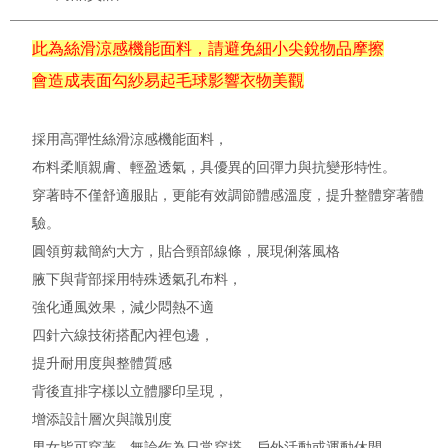
此為絲滑涼感機能面料，請避免細小尖銳物品摩擦
會造成表面勾紗易起毛球影響衣物美觀
採用高彈性絲滑涼感機能面料，
布料柔順親膚、輕盈透氣，具優異的回彈力與抗變形特性。
穿著時不僅舒適服貼，更能有效調節體感溫度，提升整體穿著體
驗。
圓領剪裁簡約大方，貼合頸部線條，展現俐落風格
腋下與背部採用特殊透氣孔布料，
強化通風效果，減少悶熱不適
四針六線技術搭配內裡包邊，
提升耐用度與整體質感
背後直排字樣以立體膠印呈現，
增添設計層次與識別度
男女皆可穿著，無論作為日常穿搭、戶外活動或運動休閒