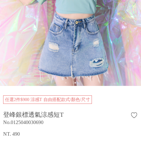
任選2件$900 涼感T 自由搭配款式/顏色/尺寸
登峰銀標透氣涼感短T
No.0125040030690
NT. 490