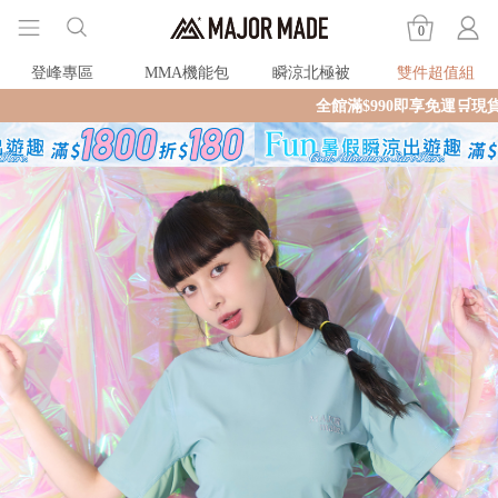
0
登峰專區
MMA機能包
瞬涼北極被
雙件超值組
全館滿$990即享免運🛒現貨商品2個工作