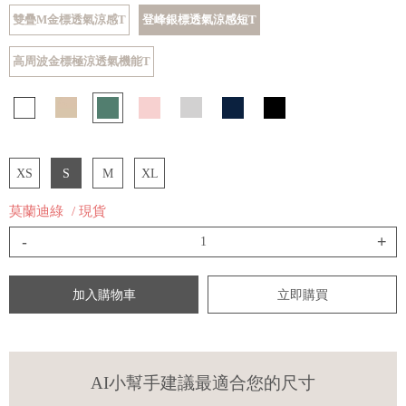
雙疊M金標透氣涼感T
登峰銀標透氣涼感短T
高周波金標極涼透氣機能T
XS
S
M
XL
莫蘭迪綠
/ 現貨
-
+
加入購物車
立即購買
AI小幫手建議最適合您的尺寸