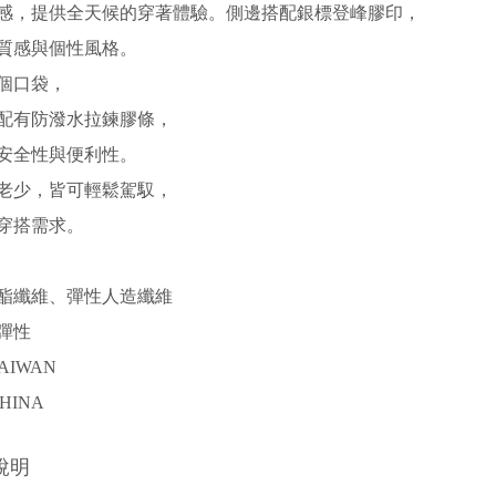
感，提供全天候的穿著體驗。側邊搭配銀標登峰膠印，
質感與個性風格。
個口袋，
配有防潑水拉鍊膠條，
安全性與便利性。
老少，皆可輕鬆駕馭，
穿搭需求。
酯纖維、彈性人造纖維
彈性
AIWAN
HINA
說明