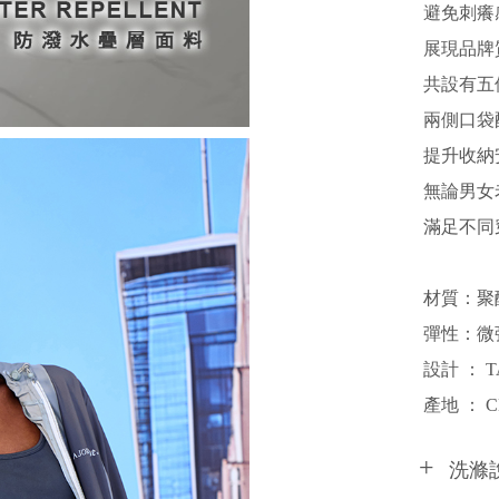
避免刺癢
展現品牌
共設有五
兩側口袋
提升收納
無論男女
滿足不同
材質：聚
彈性：微
設計 ： T
產地 ： C
洗滌