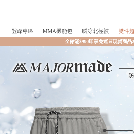
登峰專區
MMA機能包
瞬涼北極被
雙件
全館滿$990即享免運🛒現貨商品2個工作天內火速寄出🚚