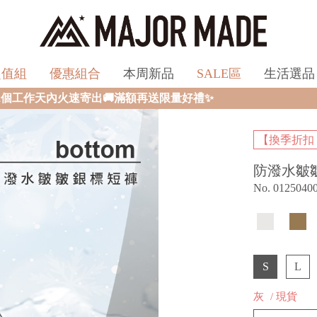
超值組
優惠組合
本周新品
SALE區
生活選品
滿額再送限量好禮✨
【換季折扣
防潑水皺
No. 0125040
S
L
灰
/ 現貨