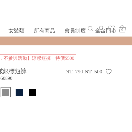
女裝類
所有商品
會員制度
全台門市
0
．不參與活動】涼感短褲｜特價$500
皺銀標短褲
NT. 790
NT. 500
050890