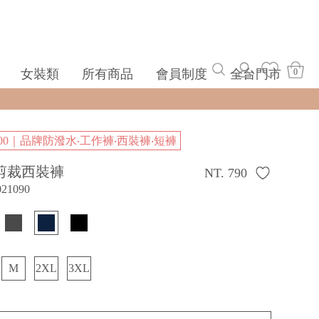
女裝類
所有商品
會員制度
全台門市
0
500｜品牌防潑水‧工作褲‧西裝褲‧短褲
剪裁西裝褲
NT. 790
021090
M
2XL
3XL