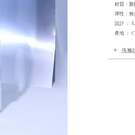
材質：聚
彈性：無
設計 ： T
產地 ： C
洗滌