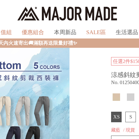
超值組
優惠組合
本周新品
SALE區
生活選品
量好禮✨
任選2件$1
涼感斜紋
No. 0125040
XS
S
藏藍
/ 現貨