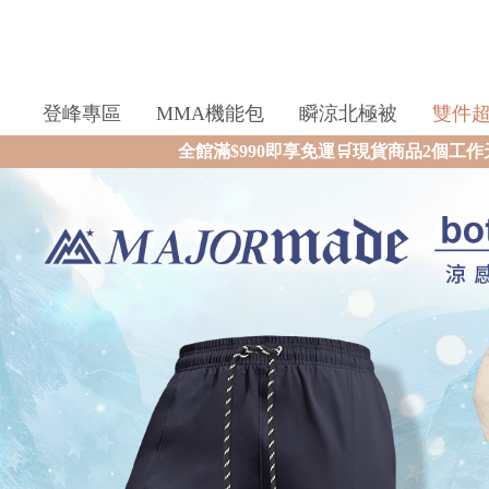
登峰專區
MMA機能包
瞬涼北極被
雙件
滿$990即享免運🛒現貨商品2個工作天內火速寄出🚚滿額再送限