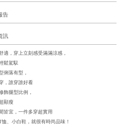
報告
資訊
舒適，穿上立刻感受滿滿涼感，
輕鬆駕馭
型俐落有型，
穿，誰穿誰好看
修飾腿型比例，
超顯瘦
閒皆宜，一件多穿超實用
T恤、小白鞋，就很有時尚品味！