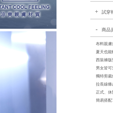
試穿
商品
布料親膚
夏天也能
西裝褲版
男女皆可
獨特剪裁
拉長線條
正式、休
簡易搭配