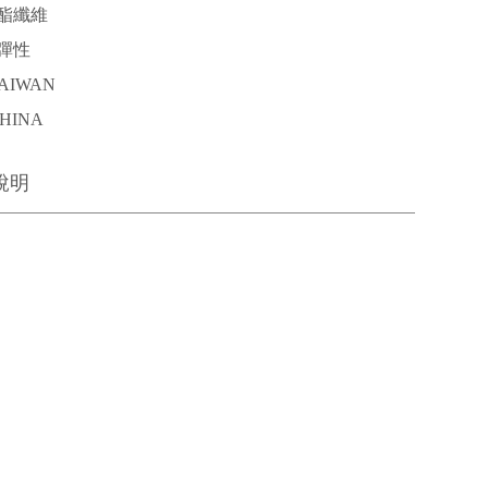
酯纖維
彈性
AIWAN
HINA
說明