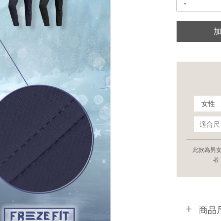
-
此款為男
者
商品