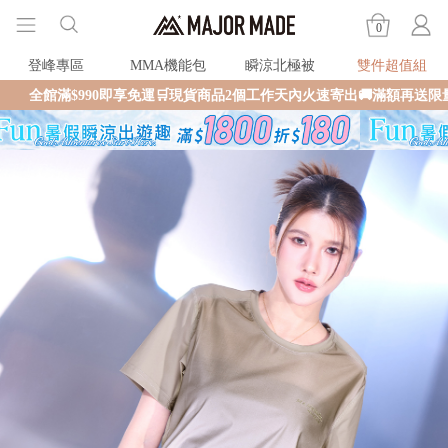
0
登峰專區
MMA機能包
瞬涼北極被
雙件超值組
即享免運🛒現貨商品2個工作天內火速寄出🚚滿額再送限量好禮✨