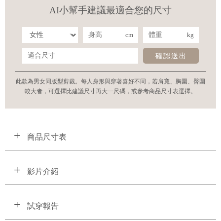
AI小幫手建議最適合您的尺寸
cm
kg
確認送出
此款為男女同版型剪裁。每人身形與穿著喜好不同，若肩寬、胸圍、臀圍
較大者，可選擇比建議尺寸再大一尺碼，或參考商品尺寸表選擇。
商品尺寸表
影片介紹
試穿報告