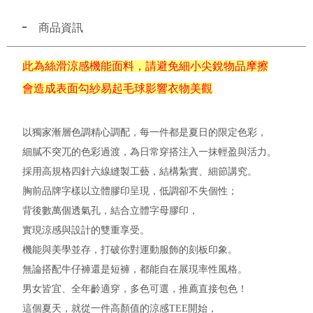
商品資訊
此為絲滑涼感機能面料，請避免細小尖銳物品摩擦
會造成表面勾紗易起毛球影響衣物美觀
以獨家漸層色調精心調配，每一件都是夏日的限定色彩，
細膩不突兀的色彩過渡，為日常穿搭注入一抹輕盈與活力。
採用高規格四針六線縫製工藝，結構紮實、細節講究。
胸前品牌字樣以立體膠印呈現，低調卻不失個性；
背後數萬個透氣孔，結合立體字母膠印，
實現涼感與設計的雙重享受。
機能與美學並存，打破你對運動服飾的刻板印象。
無論搭配牛仔褲還是短褲，都能自在展現率性風格。
男女皆宜、全年齡適穿，多色可選，推薦直接包色！
這個夏天，就從一件高顏值的涼感TEE開始，