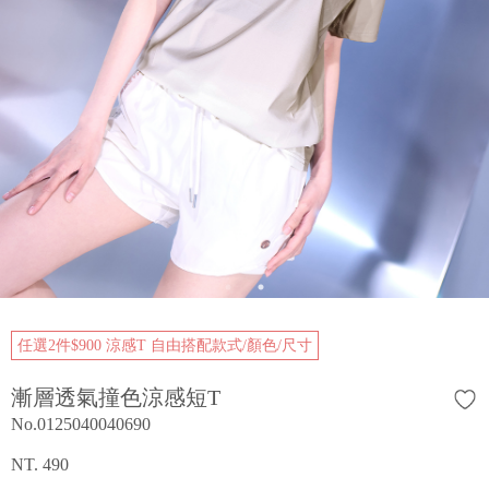
任選2件$900 涼感T 自由搭配款式/顏色/尺寸
漸層透氣撞色涼感短T
No.0125040040690
NT. 490