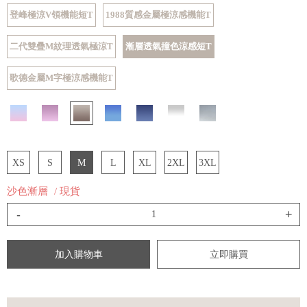
登峰極涼V領機能短T
1988質感金屬極涼感機能T
二代雙疊M紋理透氣極涼T
漸層透氣撞色涼感短T
歌德金屬M字極涼感機能T
XS
S
M
L
XL
2XL
3XL
沙色漸層
/ 現貨
-
+
加入購物車
立即購買