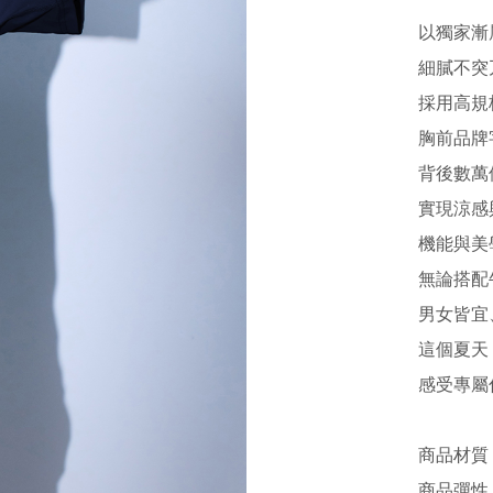
以獨家漸
細膩不突
採用高規
胸前品牌
背後數萬
實現涼感
機能與美
無論搭配
男女皆宜
這個夏天
感受專屬
商品材質 
商品彈性 