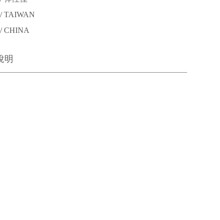
 TAIWAN
 CHINA
說明