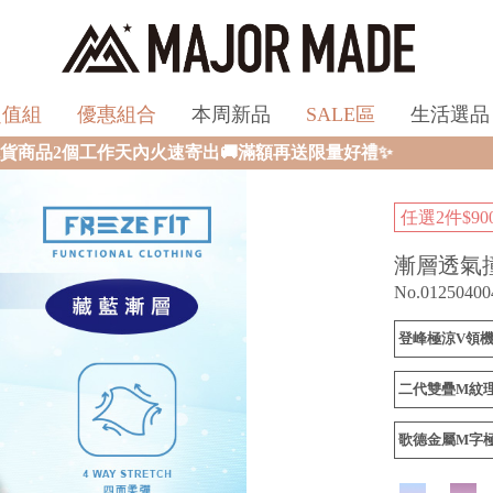
超值組
優惠組合
本周新品
SALE區
生活選品
出🚚滿額再送限量好禮✨
任選2件$9
漸層透氣
No.01250400
登峰極涼V領機
二代雙疊M紋
歌德金屬M字