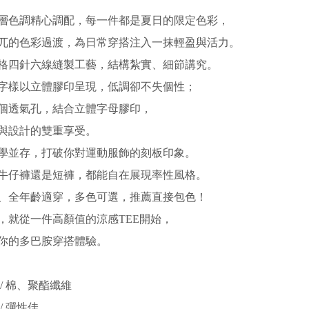
層色調精心調配，每一件都是夏日的限定色彩，
兀的色彩過渡，為日常穿搭注入一抹輕盈與活力。
格四針六線縫製工藝，結構紮實、細節講究。
字樣以立體膠印呈現，低調卻不失個性；
個透氣孔，結合立體字母膠印，
與設計的雙重享受。
學並存，打破你對運動服飾的刻板印象。
牛仔褲還是短褲，都能自在展現率性風格。
、全年齡適穿，多色可選，推薦直接包色！
，就從一件高顏值的涼感TEE開始，
你的多巴胺穿搭體驗。
/ 棉、聚酯纖維
/ 彈性佳