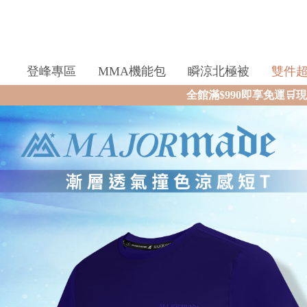
登峰專區
MMA機能包
瞬涼北極被
雙件
全館滿$990即享免運🛒現貨商品2個工作天內火速寄