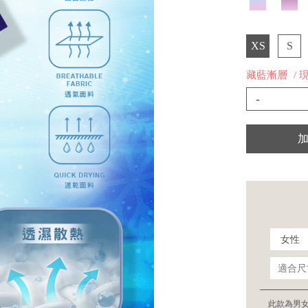
XS
S
藏藍漸層
/ 
-
此款為男