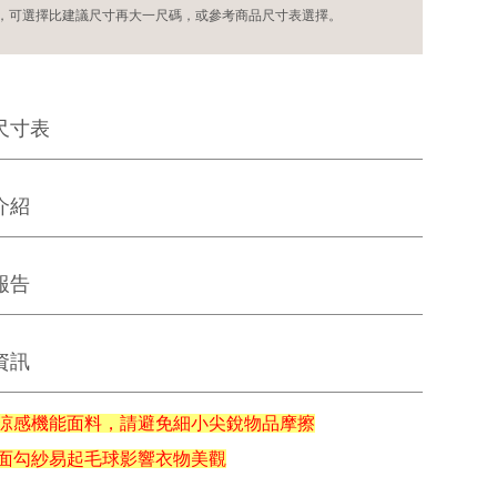
，可選擇比建議尺寸再大一尺碼，或參考商品尺寸表選擇。
尺寸表
介紹
報告
資訊
涼感機能面料，請避免細小尖銳物品摩擦
面勾紗易起毛球影響衣物美觀