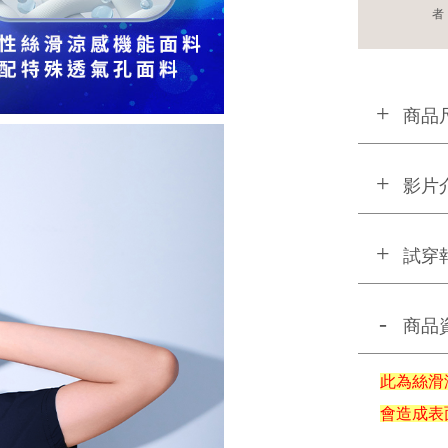
者
商品
影片
試穿
商品
此為絲滑
會造成表