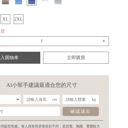
XL
2XL
現貨
+
加入購物車
立即購買
AI小幫手建議最適合您的尺寸
cm
kg
確認送出
女同版型剪裁。每人身形與穿著喜好不同，若肩寬、胸圍、臀圍較大