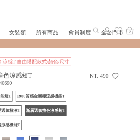
女裝類
所有商品
會員制度
全台門市
0
00 涼感T 自由搭配款式/顏色/尺寸
撞色涼感短T
NT. 490
40690
能短T
1988質感金屬極涼感機能T
理透氣極涼T
漸層透氣撞色涼感短T
極涼感機能T