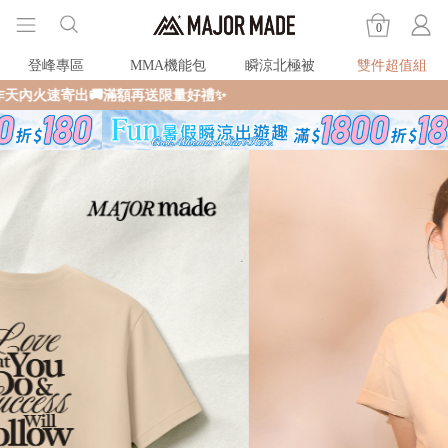
0
登峰專區
MMA機能包
瞬涼北極被
雙件超值組
火速寄出🚚滿額再送限量好禮✨