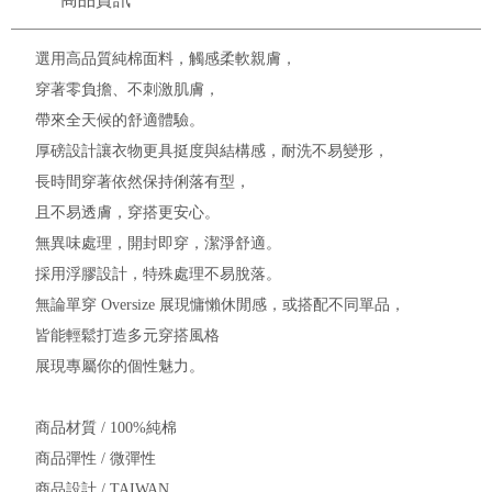
選用高品質純棉面料，觸感柔軟親膚，
穿著零負擔、不刺激肌膚，
帶來全天候的舒適體驗。
厚磅設計讓衣物更具挺度與結構感，耐洗不易變形，
長時間穿著依然保持俐落有型，
且不易透膚，穿搭更安心。
無異味處理，開封即穿，潔淨舒適。
採用浮膠設計，特殊處理不易脫落。
無論單穿 Oversize 展現慵懶休閒感，或搭配不同單品，
皆能輕鬆打造多元穿搭風格
展現專屬你的個性魅力。
商品材質 / 100%純棉
商品彈性 / 微彈性
商品設計 / TAIWAN