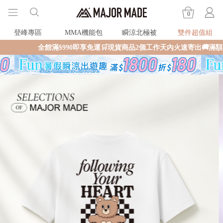
0
登峰專區
MMA機能包
瞬涼北極被
雙件超值組
全館滿$990即享免運🛒現貨商品2個工作天內火速寄出🚚滿額再送限量