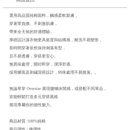
選用高品質純棉面料，觸感柔軟親膚，
穿著零負擔、不刺激肌膚，
帶來全天候的舒適體驗。
厚磅設計讓衣物更具挺度與結構感，耐洗不易變形，
長時間穿著依然保持俐落有型，
且不易透膚，穿搭更安心。
無異味處理，開封即穿，潔淨舒適。
採用膠面及刺繡混搭設計，特殊處理不易脫落。。
無論單穿 Oversize 展現慵懶休閒感，或搭配不同單品，
皆能輕鬆打造多元穿搭風格
展現專屬你的個性魅力。
商品材質 /100%純棉
商品彈性 / 微彈性