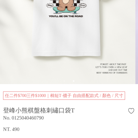
任二件$700三件$1000｜棉短T‧襪子 自由搭配款式 / 顏色 / 尺寸
登峰小熊棋盤格刺繡口袋T
No. 0125040460790
NT. 490