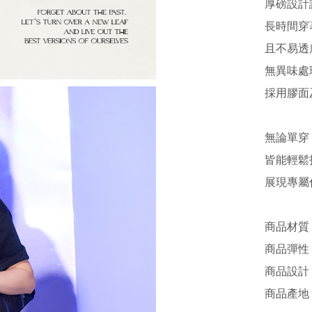
厚磅設計
長時間穿
且不易透
無異味處
採用膠面
無論單穿 
皆能輕鬆
展現專屬
商品材質 
商品彈性 
商品設計 /
商品產地 /