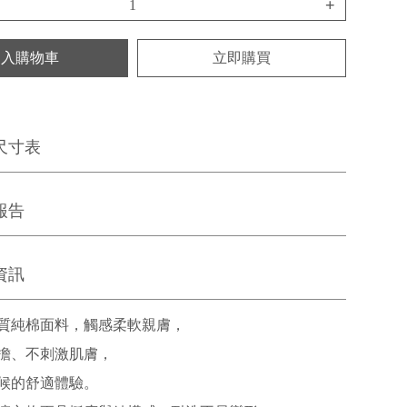
+
加入購物車
立即購買
尺寸表
報告
資訊
質純棉面料，觸感柔軟親膚，
擔、不刺激肌膚，
候的舒適體驗。