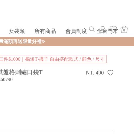
女裝類
所有商品
會員制度
全台門市
0
三件$1000｜棉短T‧襪子 自由搭配款式 / 顏色 / 尺寸
棋盤格刺繡口袋T
NT. 490
460790