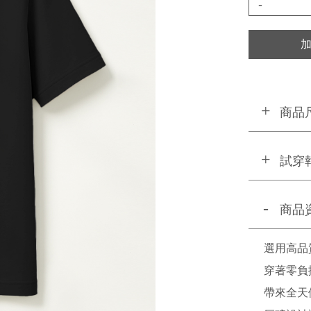
-
商品
試穿
商品
選用高品
穿著零負
帶來全天