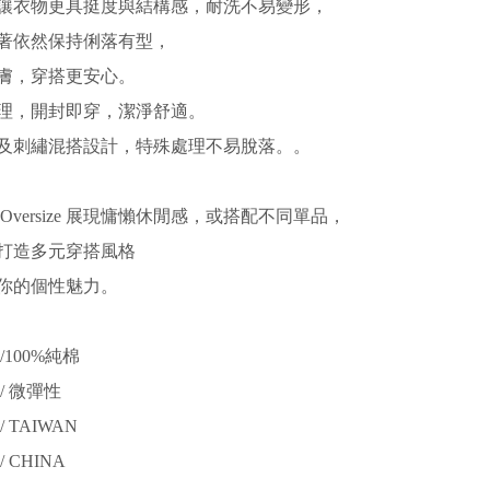
讓衣物更具挺度與結構感，耐洗不易變形，
著依然保持俐落有型，
膚，穿搭更安心。
理，開封即穿，潔淨舒適。
及刺繡混搭設計，特殊處理不易脫落。。
Oversize 展現慵懶休閒感，或搭配不同單品，
打造多元穿搭風格
你的個性魅力。
/100%純棉
/ 微彈性
 TAIWAN
 CHINA