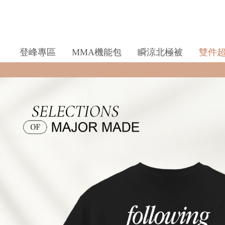
登峰專區
MMA機能包
瞬涼北極被
雙件
全館滿$990即享免