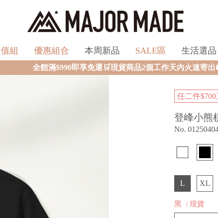
超值組
優惠組合
本周新品
SALE區
生活選品
運🛒現貨商品2個工作天內火速寄出🚚滿額再送限量好禮✨
任二件$700
登峰小熊
No. 0125040
L
XL
黑
/ 現貨