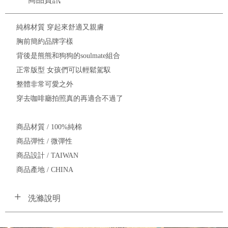
純棉材質 穿起來舒適又親膚
胸前簡約品牌字樣
背後是熊熊和狗狗的soulmate組合
正常版型 女孩們可以輕鬆駕馭
整體非常可愛之外
穿去咖啡廳拍照真的再適合不過了
商品材質 / 100%純棉
商品彈性 / 微彈性
商品設計 / TAIWAN
商品產地 / CHINA
洗滌說明