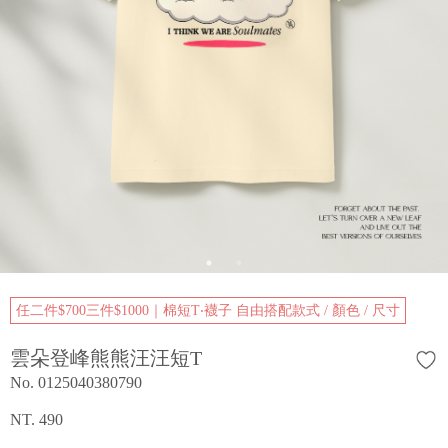
任二件$700三件$1000｜棉短T‧襪子 自由搭配款式 / 顏色 / 尺寸
雲朵登峰熊熊汪汪短T
No. 0125040380790
NT. 490