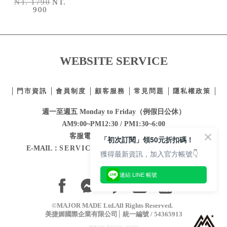
NT. 1790
NT.
900
WEBSITE SERVICE
門市資訊
會員制度
顧客服務
常見問題
隱私權政策
週一至週五 Monday to Friday（例假日公休）
AM9:00~PM12:30 / PM1:30~6:00
客服電話：
02-2332-0855
「初次訂閱」領50元折扣碼！
E-MAIL：
SERVICE@MAJORMADE.COM.TW
獲得最新資訊，加入官方帳號👇
連結 LINE 帳號
©MAJOR MADE Ltd.All Rights Reserved.
美捷媚國際企業有限公司
統一編號 / 54365913