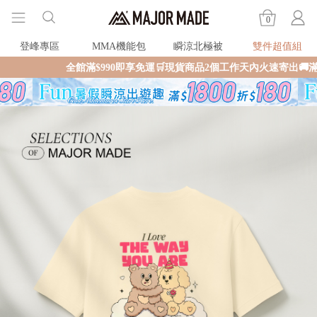
0
登峰專區
MMA機能包
瞬涼北極被
雙件超值組
全館滿$990即享免運🛒現貨商品2個工作天內火速寄出🚚滿額再送限量