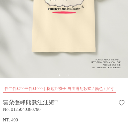
任二件$700三件$1000｜棉短T‧襪子 自由搭配款式 / 顏色 / 尺寸
雲朵登峰熊熊汪汪短T
No. 0125040380790
NT. 490