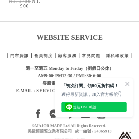
NT. 1790
NT.
900
WEBSITE SERVICE
門市資訊
會員制度
顧客服務
常見問題
隱私權政策
週一至週五 Monday to Friday（例假日公休）
AM9:00~PM12:30 / PM1:30~6:00
客服電話：
02-2332-0855
「初次訂閱」領50元折扣碼！
E-MAIL：
SERVICE@MAJORMADE.COM.TW
獲得最新資訊，加入官方帳號👇
連結 LINE 帳號
©MAJOR MADE Ltd.All Rights Reserved.
美捷媚國際企業有限公司
統一編號 / 54365913