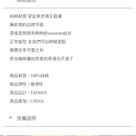
純棉材質 穿起來舒適又親膚
胸前簡約品牌字樣
背後是熊熊和狗狗的soulmate組合
正常版型 女孩們可以輕鬆駕馭
整體非常可愛之外
穿去咖啡廳拍照真的再適合不過了
商品材質 / 100%純棉
商品彈性 / 微彈性
商品設計 / TAIWAN
商品產地 / CHINA
洗滌說明