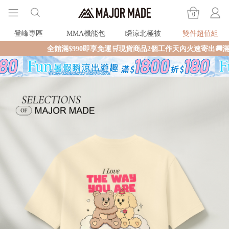
0
登峰專區
MMA機能包
瞬涼北極被
雙件超值組
全館滿$990即享免運🛒現貨商品2個工作天內火速寄出🚚滿額再送限量