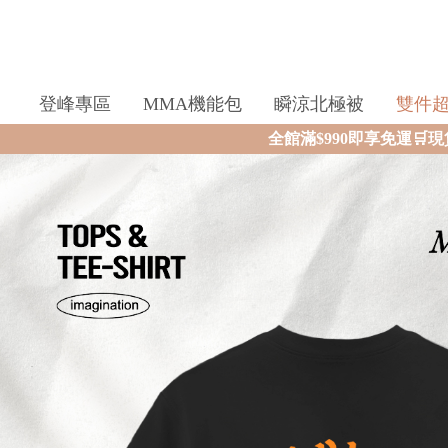
登峰專區
MMA機能包
瞬涼北極被
雙件
全館滿$990即享免運🛒現貨商品2個工作天內火速寄出