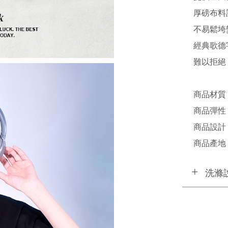
厚磅布料
不易鬆垮
經典歌德
難以拒絕
商品材質 /
商品彈性 
商品設計 /
商品產地 /
洗滌