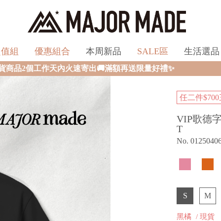
超值組
優惠組合
本周新品
SALE區
生活選品
🚚滿額再送限量好禮✨
任二件$700
VIP歌德
T
No. 0125040
S
M
黑橘
/ 現貨