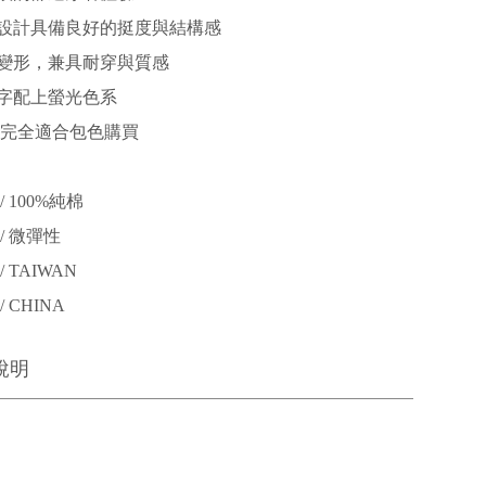
設計具備良好的挺度與結構感
變形，兼具耐穿與質感
字配上螢光色系
 完全適合包色購買
 100%純棉
/ 微彈性
 TAIWAN
 CHINA
說明