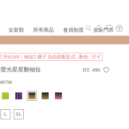
女裝類
所有商品
會員制度
全台門市
0
三件$1000｜棉短T‧襪子 自由搭配款式 / 顏色 / 尺寸
字螢光星星翻袖短
NT. 490
680790
L
XL