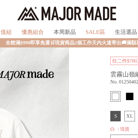
超值組
優惠組合
本周新品
SALE區
生活選品
商品2個工作天內火速寄出🚚滿額再送限量好禮✨
任二件$700
雲霧山嶺
No. 0125040
S
XL
白
/ 現貨