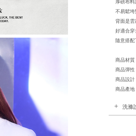
厚磅布料
不易鬆垮
背面是雲
好適合穿
隨意搭配
商品材質 /
商品彈性 
商品設計 /
商品產地 /
洗滌