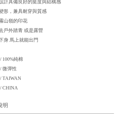
設計具備良好的挺度與結構感
變形，兼具耐穿與質感
霧山嶺的印花
去戶外踏青 或是露營
下身 馬上就能出門
 100%純棉
/ 微彈性
 TAIWAN
 CHINA
說明