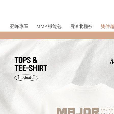
登峰專區
MMA機能包
瞬涼北極被
雙件
全館滿$990即享免運🛒現貨