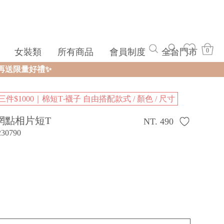
女裝類
所有商品
會員制度
全台門市
0
三件$1000｜棉短T‧襪子 自由搭配款式 / 顏色 / 尺寸
網點相片短T
NT. 490
230790