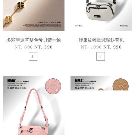
多顆幸運草雙色母貝鑽手鍊
蜂巢紋輕量減壓斜背包
NT. 690
NT. 390
NT. 1090
NT. 990
F
F