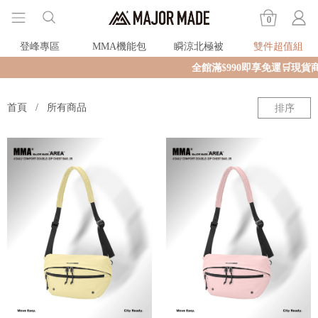
0
登峰專區
MMA機能包
瞬涼北極被
雙件超值組
全館滿$990即享免運🛒現貨商
首頁
所有商品
排序