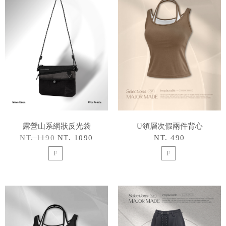
露營山系網狀反光袋
U領層次假兩件背心
NT. 1190
NT. 1090
NT. 490
F
F