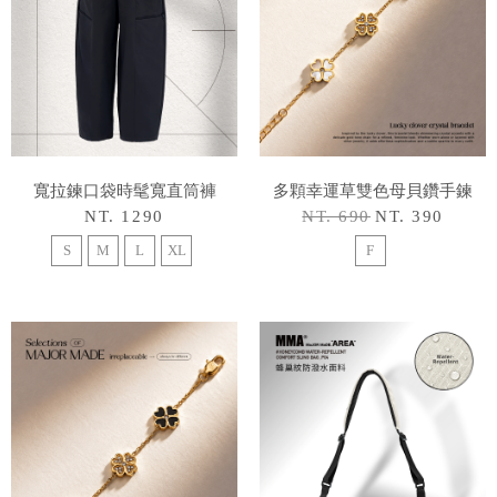
寬拉鍊口袋時髦寬直筒褲
多顆幸運草雙色母貝鑽手鍊
NT. 1290
NT. 690
NT. 390
S
M
L
XL
F