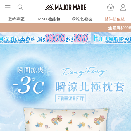
0
登峰專區
MMA機能包
瞬涼北極被
雙件超值組
全館滿$990即享免運🛒現貨