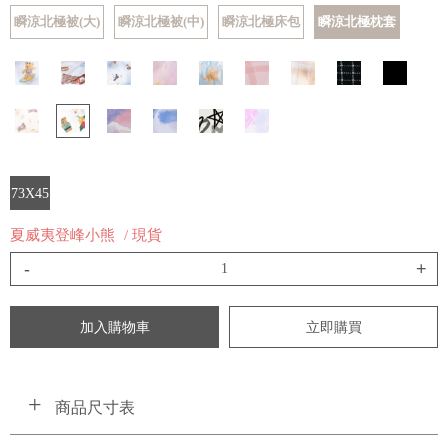
瞬涼北極被(大)
瞬涼北極被(中)
瞬涼北極床包
瞬涼北極枕套
73X45
夏威夷登峰小熊
/ 現貨
-
+
加入購物車
立即購買
商品尺寸表