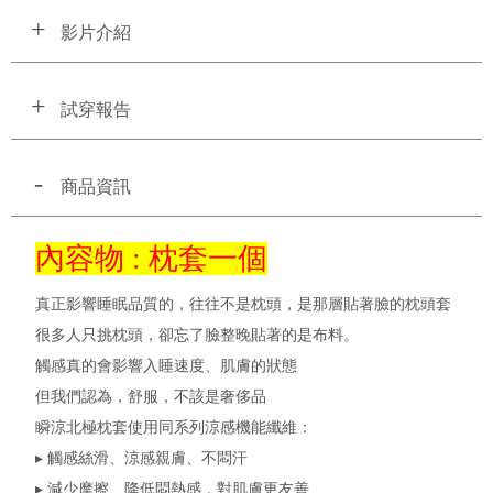
影片介紹
試穿報告
商品資訊
內容物 : 枕套一個
真正影響睡眠品質的，往往不是枕頭，是那層貼著臉的枕頭套
很多人只挑枕頭，卻忘了臉整晚貼著的是布料。
觸感真的會影響入睡速度、肌膚的狀態
但我們認為，舒服，不該是奢侈品
瞬涼北極枕套使用同系列涼感機能纖維：
▸ 觸感絲滑、涼感親膚、不悶汗
▸ 減少摩擦、降低悶熱感，對肌膚更友善