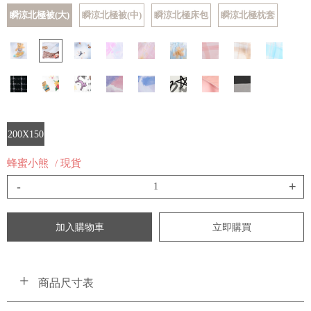
瞬涼北極被(大)
瞬涼北極被(中)
瞬涼北極床包
瞬涼北極枕套
200X150
蜂蜜小熊
/ 現貨
-
+
加入購物車
立即購買
商品尺寸表