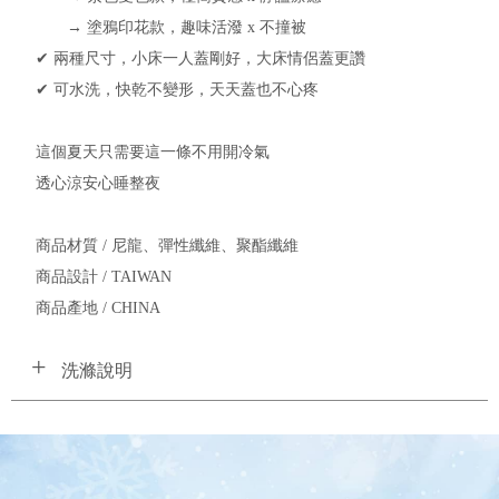
→ 塗鴉印花款，趣味活潑 x 不撞被
✔ 兩種尺寸，小床一人蓋剛好，大床情侶蓋更讚
✔ 可水洗，快乾不變形，天天蓋也不心疼
這個夏天只需要這一條不用開冷氣
透心涼安心睡整夜
商品材質 / 尼龍、彈性纖維、聚酯纖維
商品設計 / TAIWAN
商品產地 / CHINA
洗滌說明