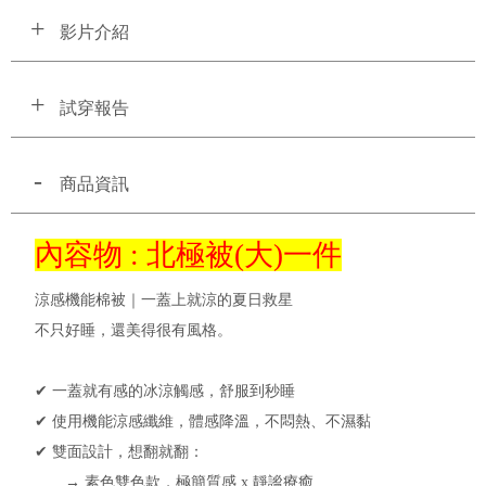
影片介紹
試穿報告
商品資訊
內容物 : 北極被(大)一件
涼感機能棉被｜一蓋上就涼的夏日救星
不只好睡，還美得很有風格。
✔ 一蓋就有感的冰涼觸感，舒服到秒睡
✔ 使用機能涼感纖維，體感降溫，不悶熱、不濕黏
✔ 雙面設計，想翻就翻：
→ 素色雙色款，極簡質感 x 靜謐療癒