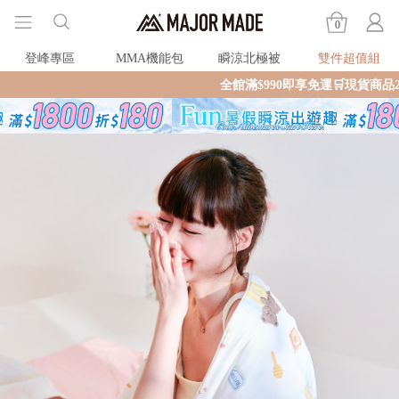
0
登峰專區
MMA機能包
瞬涼北極被
雙件超值組
全館滿$990即享免運🛒現貨商品2個工作天內火速