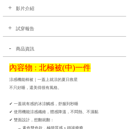
影片介紹
試穿報告
商品資訊
內容物 : 北極被(中)一件
涼感機能棉被｜一蓋上就涼的夏日救星
不只好睡，還美得很有風格。
✔ 一蓋就有感的冰涼觸感，舒服到秒睡
✔ 使用機能涼感纖維，體感降溫，不悶熱、不濕黏
✔ 雙面設計，想翻就翻：
→ 素色雙色款，極簡質感 x 靜謐療癒