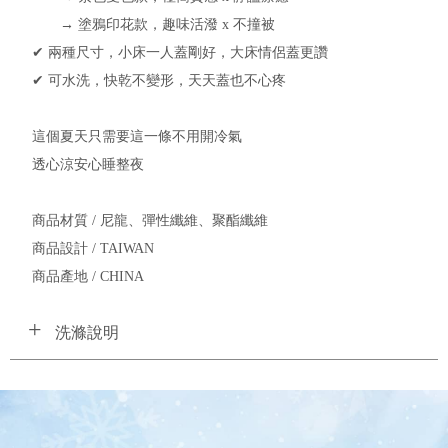
→ 塗鴉印花款，趣味活潑 x 不撞被
✔ 兩種尺寸，小床一人蓋剛好，大床情侶蓋更讚
✔ 可水洗，快乾不變形，天天蓋也不心疼
這個夏天只需要這一條不用開冷氣
透心涼安心睡整夜
商品材質 / 尼龍、彈性纖維、聚酯纖維
商品設計 / TAIWAN
商品產地 / CHINA
洗滌說明