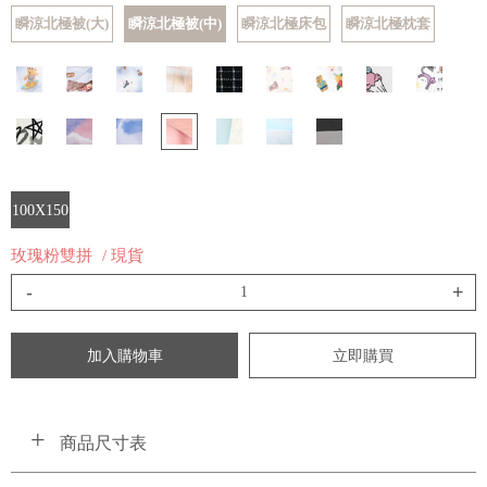
瞬涼北極被(大)
瞬涼北極被(中)
瞬涼北極床包
瞬涼北極枕套
100X150
玫瑰粉雙拼
/ 現貨
-
+
加入購物車
立即購買
商品尺寸表