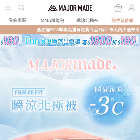
0
登峰專區
MMA機能包
瞬涼北極被
雙件超值組
全館滿$990即享免運🛒現貨商品2個工作天內火速寄出🚚滿額再送限量好