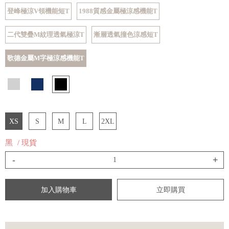
登峰極涼V領機能短T
1988質感金屬極涼感機能T
二代雙疊M紋理透氣極涼T
漸層透氣撞色涼感短T
歌德金屬M字極涼感機能T
XS
S
M
L
2XL
黑
/ 現貨
-
+
加入購物車
立即購買