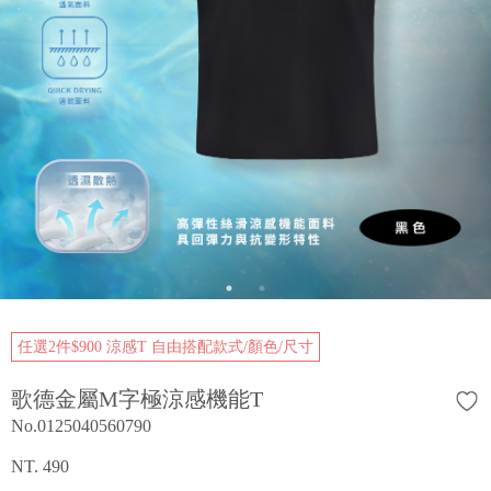
任選2件$900 涼感T 自由搭配款式/顏色/尺寸
歌德金屬M字極涼感機能T
No.0125040560790
NT. 490