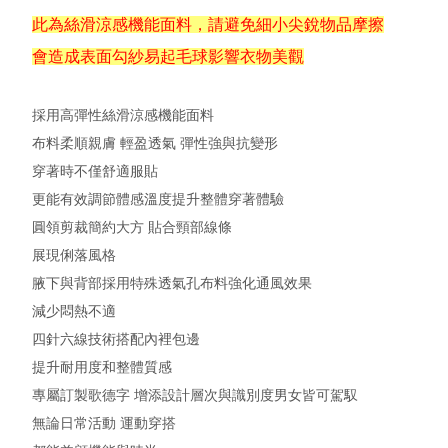
此為絲滑涼感機能面料，請避免細小尖銳物品摩擦
會造成表面勾紗易起毛球影響衣物美觀
採用高彈性絲滑涼感機能面料
布料柔順親膚 輕盈透氣 彈性強與抗變形
穿著時不僅舒適服貼
更能有效調節體感溫度提升整體穿著體驗
圓領剪裁簡約大方 貼合頸部線條
展現俐落風格
腋下與背部採用特殊透氣孔布料強化通風效果
減少悶熱不適
四針六線技術搭配內裡包邊
提升耐用度和整體質感
專屬訂製歌德字 增添設計層次與識別度男女皆可駕馭
無論日常活動 運動穿搭