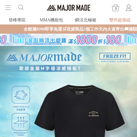
0
登峰專區
MMA機能包
瞬涼北極被
雙件超值組
館滿$990即享免運🛒現貨商品2個工作天內火速寄出🚚滿額再送限量好禮