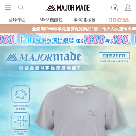
0
登峰專區
MMA機能包
瞬涼北極被
雙件超值組
全館滿$990即享免運🛒現貨商品2個工作天內火速寄出🚚滿額再送限量好