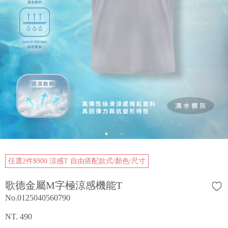
任選2件$900 涼感T 自由搭配款式/顏色/尺寸
歌德金屬M字極涼感機能T
No.0125040560790
NT. 490