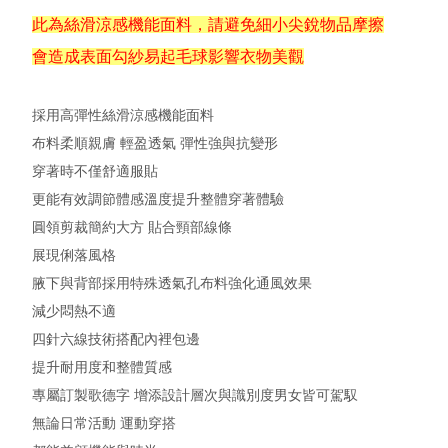
此為絲滑涼感機能面料，請避免細小尖銳物品摩擦
會造成表面勾紗易起毛球影響衣物美觀
採用高彈性絲滑涼感機能面料
布料柔順親膚 輕盈透氣 彈性強與抗變形
穿著時不僅舒適服貼
更能有效調節體感溫度提升整體穿著體驗
圓領剪裁簡約大方 貼合頸部線條
展現俐落風格
腋下與背部採用特殊透氣孔布料強化通風效果
減少悶熱不適
四針六線技術搭配內裡包邊
提升耐用度和整體質感
專屬訂製歌德字 增添設計層次與識別度男女皆可駕馭
無論日常活動 運動穿搭