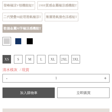
登峰極涼V領機能短T
1988質感金屬極涼感機能T
二代雙疊M紋理透氣極涼T
漸層透氣撞色涼感短T
歌德金屬M字極涼感機能T
XS
S
M
L
XL
2XL
3XL
清水模灰
/ 現貨
-
+
加入購物車
立即購買