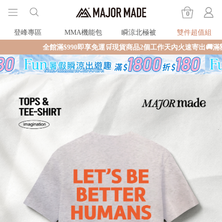
0
登峰專區
MMA機能包
瞬涼北極被
雙件超值組
全館滿$990即享免運🛒現貨商品2個工作天內火速寄出🚚滿額再送限量好