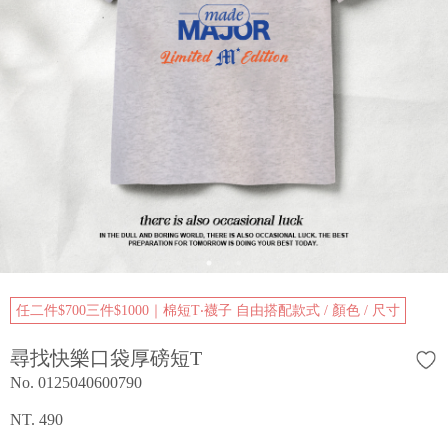
任二件$700三件$1000｜棉短T‧襪子 自由搭配款式 / 顏色 / 尺寸
尋找快樂口袋厚磅短T
No. 0125040600790
NT. 490