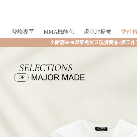
登峰專區
MMA機能包
瞬涼北極被
雙件
$990即享免運🛒現貨商品2個工作天內火速寄出🚚滿額再送限量