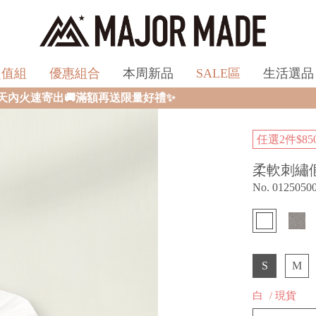
超值組
優惠組合
本周新品
SALE區
生活選品
好禮✨
任選2件$85
柔軟刺繡
No. 0125050
S
M
白
/ 現貨