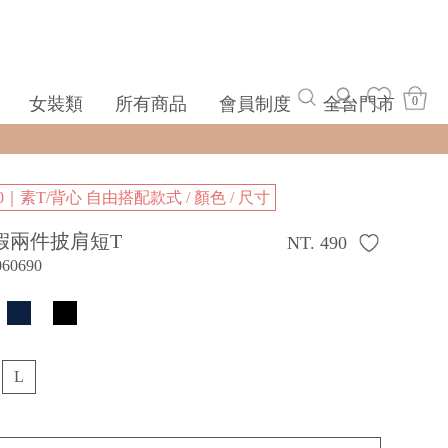
女裝類
所有商品
會員制度
全台門市
0
0｜素T/背心 自由搭配款式 / 顏色 / 尺寸
假兩件披肩短T
NT. 490
060690
L