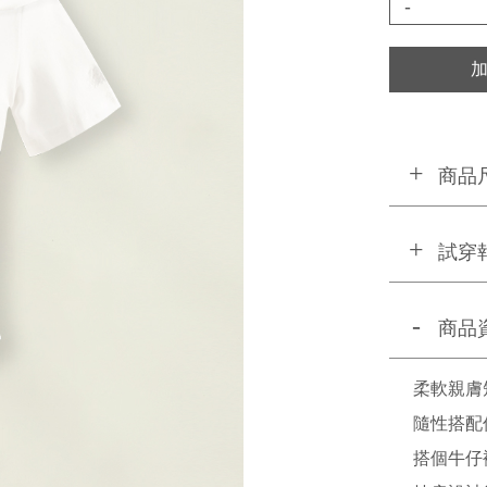
-
商品
試穿
商品
柔軟親膚
隨性搭配
搭個牛仔