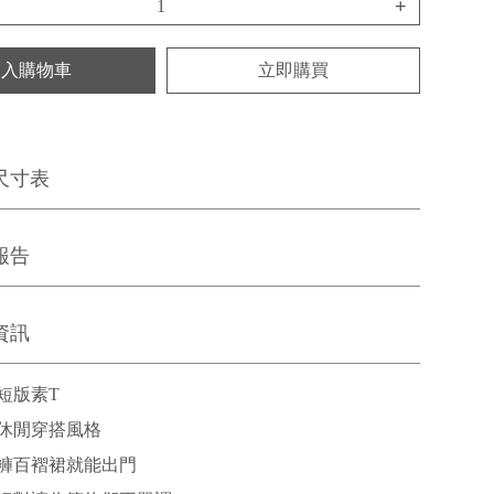
+
加入購物車
立即購買
尺寸表
報告
資訊
短版素T
休閒穿搭風格
褲百褶裙就能出門