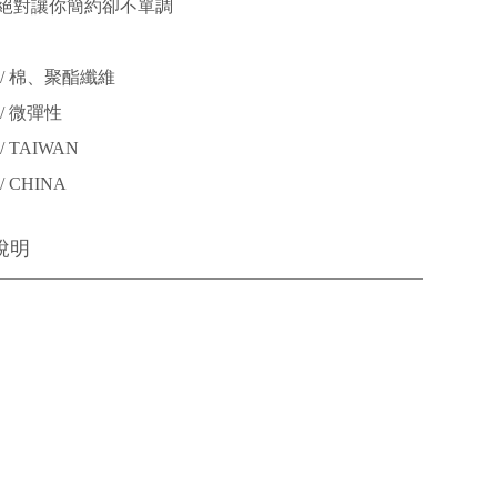
絕對讓你簡約卻不單調
/ 棉、聚酯纖維
/ 微彈性
 TAIWAN
 CHINA
說明