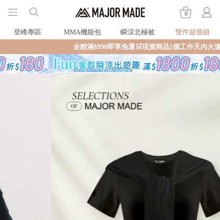
0
登峰專區
MMA機能包
瞬涼北極被
雙件超值組
全館滿$990即享免運🛒現貨商品2個工作天內火速寄出