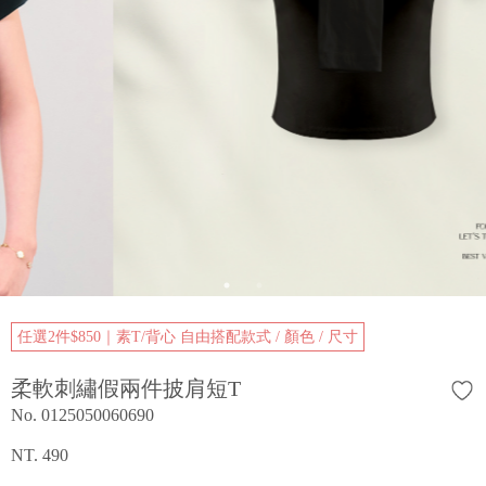
任選2件$850｜素T/背心 自由搭配款式 / 顏色 / 尺寸
柔軟刺繡假兩件披肩短T
No. 0125050060690
NT. 490