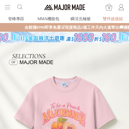
0
登峰專區
MMA機能包
瞬涼北極被
雙件超值組
全館滿$990即享免運🛒現貨商品2個工作天內火速寄出🚚滿額再送限