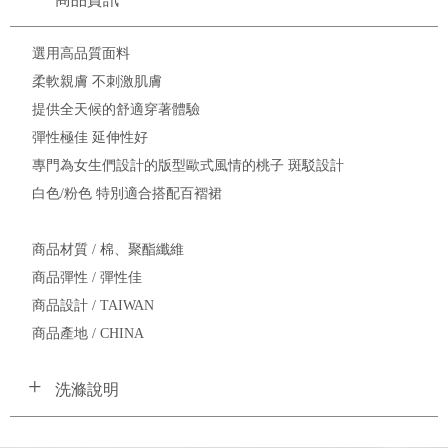
選用高品質面料
柔軟親膚 不刺激肌膚
提供全天候的舒適穿著體驗
彈性極佳 延伸性好
專門為女生們設計的版型歐式風情的桃子 斑駁設計
白色/粉色 特別適合搭配百褶裙
商品材質 / 棉、聚酯纖維
商品彈性 / 彈性佳
商品設計 / TAIWAN
商品產地 / CHINA
洗滌說明