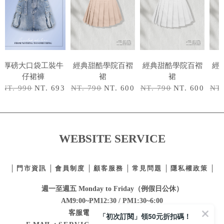
厚磅大口袋工裝牛
經典甜酷學院百褶
經典甜酷學院百褶
經
仔裙褲
裙
裙
NT. 990
NT. 693
NT. 790
NT. 600
NT. 790
NT. 600
NT.
WEBSITE SERVICE
門市資訊
會員制度
顧客服務
常見問題
隱私權政策
週一至週五 Monday to Friday（例假日公休）
AM9:00~PM12:30 / PM1:30~6:00
客服電話：
02-2332-0855
「初次訂閱」領50元折扣碼！