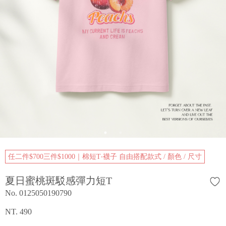
任二件$700三件$1000｜棉短T‧襪子 自由搭配款式 / 顏色 / 尺寸
夏日蜜桃斑駁感彈力短T
No. 0125050190790
NT. 490