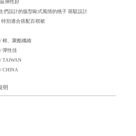
 延伸性好
生們設計的版型歐式風情的桃子 斑駁設計
色 特別適合搭配百褶裙
/ 棉、聚酯纖維
/ 彈性佳
 TAIWAN
 CHINA
說明