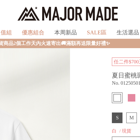
超值組
優惠組合
本周新品
SALE區
生活選品
滿額再送限量好禮✨
任二件$700
夏日蜜桃
No. 0125050
S
M
白
/ 現貨