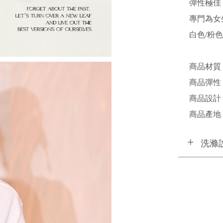
彈性極佳
專門為女
白色/粉
商品材質 
商品彈性 
商品設計 /
商品產地 /
洗滌