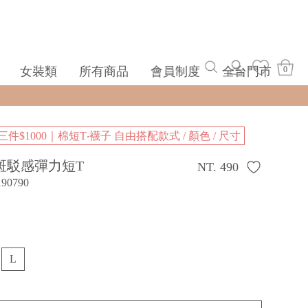
女裝類
所有商品
會員制度
全台門市
0
三件$1000｜棉短T‧襪子 自由搭配款式 / 顏色 / 尺寸
斑駁感彈力短T
NT. 490
190790
L