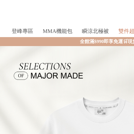
登峰專區
MMA機能包
瞬涼北極被
雙件
全館滿$990即享免運🛒現貨商品2個工作天內火速寄出