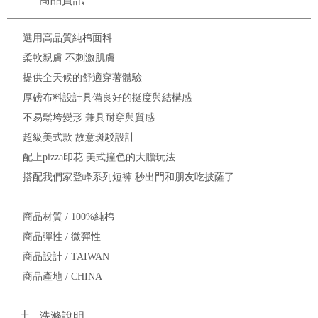
選用高品質純棉面料
柔軟親膚 不刺激肌膚
提供全天候的舒適穿著體驗
厚磅布料設計具備良好的挺度與結構感
不易鬆垮變形 兼具耐穿與質感
超級美式款 故意斑駁設計
配上pizza印花 美式撞色的大膽玩法
搭配我們家登峰系列短褲 秒出門和朋友吃披薩了
商品材質 / 100%純棉
商品彈性 / 微彈性
商品設計 / TAIWAN
商品產地 / CHINA
洗滌說明