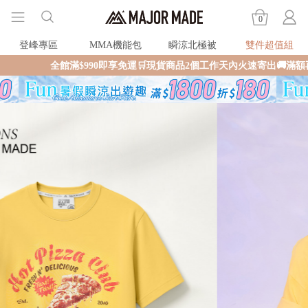
0
登峰專區
MMA機能包
瞬涼北極被
雙件超值組
全館滿$990即享免運🛒現貨商品2個工作天內火速寄出🚚滿額再送限量好