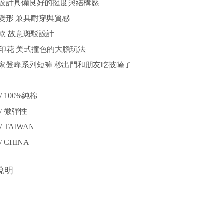
設計具備良好的挺度與結構感
變形 兼具耐穿與質感
款 故意斑駁設計
za印花 美式撞色的大膽玩法
家登峰系列短褲 秒出門和朋友吃披薩了
 100%純棉
/ 微彈性
 TAIWAN
 CHINA
說明