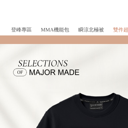
登峰專區
MMA機能包
瞬涼北極被
雙件
全館滿$990即享