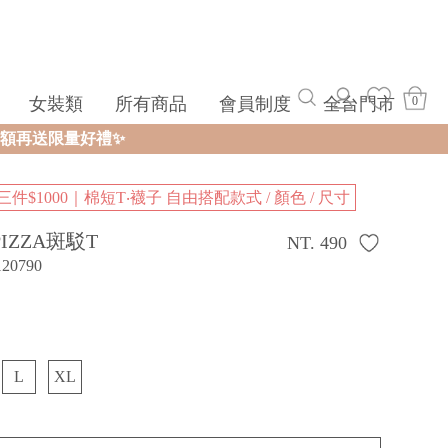
女裝類
所有商品
會員制度
全台門市
0
三件$1000｜棉短T‧襪子 自由搭配款式 / 顏色 / 尺寸
IZZA斑駁T
NT. 490
120790
L
XL