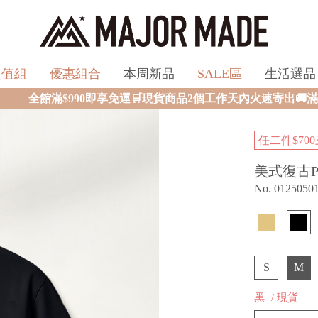
超值組
優惠組合
本周新品
SALE區
生活選品
免運🛒現貨商品2個工作天內火速寄出🚚滿額再送限量好禮✨
任二件$700
美式復古P
No. 0125050
S
M
黑
/ 現貨