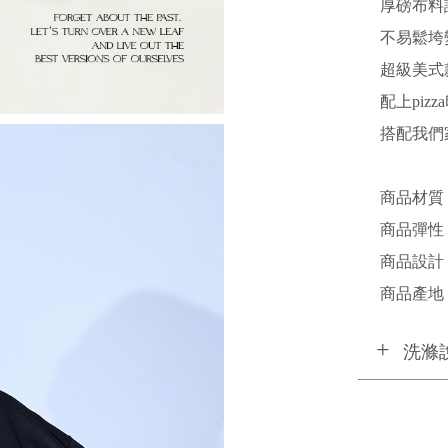
厚磅布料
不易鬆垮
超級美式
配上piz
搭配我們
商品材質 /
商品彈性 
商品設計 /
商品產地 /
洗滌