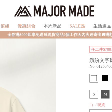
超值組
優惠組合
本周新品
SALE區
生活選品
免運🛒現貨商品2個工作天內火速寄出🚚滿額再送限量好禮✨
任二件$700
繽紛文字
No. 0125040
S
M
白
/ 現貨