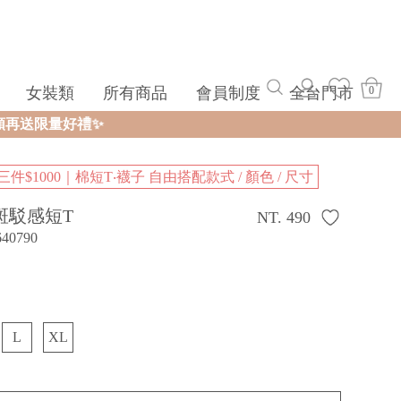
女裝類
所有商品
會員制度
全台門市
0
三件$1000｜棉短T‧襪子 自由搭配款式 / 顏色 / 尺寸
斑駁感短T
NT. 490
640790
L
XL