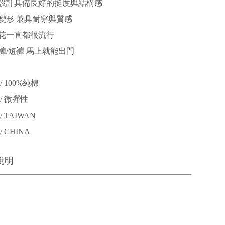
設計具備良好的挺度與結構感
變形 兼具耐穿與質感
花一直都很流行
褲/短褲 馬上就能出門
 100%純棉
/ 微彈性
 TAIWAN
 CHINA
說明