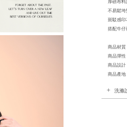
厚磅布料
不易鬆垮
斑駁感印
搭配牛仔
商品材質 /
商品彈性 
商品設計 /
商品產地 /
洗滌