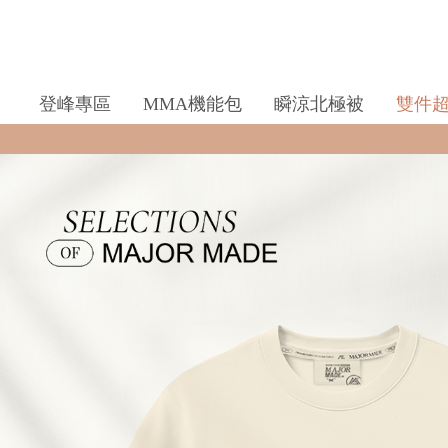
登峰專區
MMA機能包
瞬涼北極被
雙件
全館滿$990即享