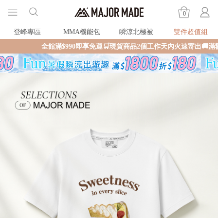
0
登峰專區
MMA機能包
瞬涼北極被
雙件超值組
全館滿$990即享免運🛒現貨商品2個工作天內火速寄出🚚滿額再送限