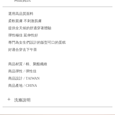
選用高品質面料
柔軟親膚 不刺激肌膚
提供全天候的舒適穿著體驗
彈性極佳 延伸性好
專門為女生們設計的版型可口的蛋糕
好適合穿去下午茶
商品材質 / 棉、聚酯纖維
商品彈性 / 彈性佳
商品設計 / TAIWAN
商品產地 / CHINA
洗滌說明