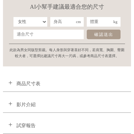
AI小幫手建議最適合您的尺寸
cm
kg
確認送出
此款為男女同版型剪裁。每人身形與穿著喜好不同，若肩寬、胸圍、臀圍
較大者，可選擇比建議尺寸再大一尺碼，或參考商品尺寸表選擇。
商品尺寸表
影片介紹
試穿報告