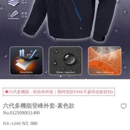
◆六代多機能．科技布外套｜限時現折$300(不參與全館折扣)
六代多機能登峰外套-素色款
No.0125090011490
NT. 1290
NT. 990