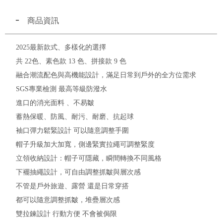
商品資訊
2025最新款式、多樣化的選擇
共 22色、素色款 13 色、拼接款 9 色
融合潮流配色與高機能設計，滿足日常到戶外的全方位需求
SGS專業檢測 最高等級防潑水
進口的消光面料 、不易皺
蓄熱保暖、防風、耐污、耐磨、抗起球
袖口彈力鬆緊設計 可以隨意調整手圍
帽子升級加大加寬，側邊緊實拉繩可調整緊度
立領收納設計：帽子可隱藏，瞬間轉換不同風格
下襬抽繩設計，可自由調整抓皺與層次感
不管是戶外旅遊、露營 還是日常穿搭
都可以隨意調整抓皺，堆疊層次感
雙拉鍊設計 行動方便 不會被侷限