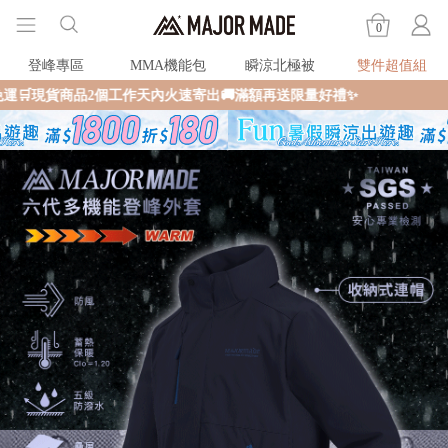
0
登峰專區
MMA機能包
瞬涼北極被
雙件超值組
工作天內火速寄出🚚滿額再送限量好禮✨