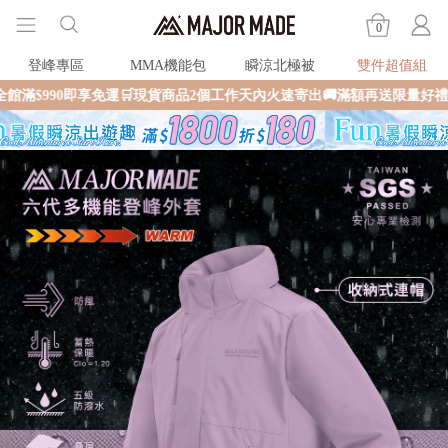
0
登峰專區
MMA機能包
瞬涼北極被
雙件超值組
免運🛒現貨商品2個工作天內火速寄出🚚滿額再送限量好禮✨