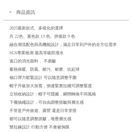
商品資訊
2025最新款式、多樣化的選擇
共 22色、素色款 13 色、拼接款 9 色
融合潮流配色與高機能設計，滿足日常到戶外的全方位需求
SGS專業檢測 最高等級防潑水
進口的消光面料 、不易皺
蓄熱保暖、防風、耐污、耐磨、抗起球
袖口彈力鬆緊設計 可以隨意調整手圍
帽子升級加大加寬，側邊緊實拉繩可調整緊度
立領收納設計：帽子可隱藏，瞬間轉換不同風格
下襬抽繩設計，可自由調整抓皺與層次感
不管是戶外旅遊、露營 還是日常穿搭
都可以隨意調整抓皺，堆疊層次感
雙拉鍊設計 行動方便 不會被侷限