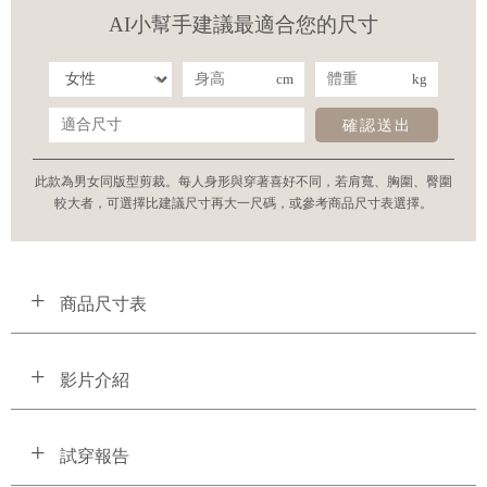
AI小幫手建議最適合您的尺寸
cm
kg
確認送出
此款為男女同版型剪裁。每人身形與穿著喜好不同，若肩寬、胸圍、臀圍
較大者，可選擇比建議尺寸再大一尺碼，或參考商品尺寸表選擇。
商品尺寸表
影片介紹
試穿報告