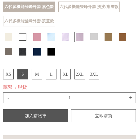
六代多機能登峰外套-素色款
六代多機能登峰外套-拼接/漸層款
六代多機能登峰外套-孩童款
XS
S
M
L
XL
2XL
3XL
藕紫
/ 現貨
-
+
加入購物車
立即購買