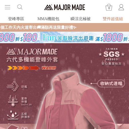
0
登峰專區
MMA機能包
瞬涼北極被
雙件超值組
出🚚滿額再送限量好禮✨