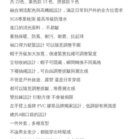
共 22色、素色款 13 色、拼接款 9 色
融合潮流配色與高機能設計，滿足日常到戶外的全方位需求
SGS專業檢測 最高等級防潑水
進口的消光面料 、不易皺
蓄熱保暖、防風、耐污、耐磨、抗起球
袖口彈力鬆緊設計 可以隨意調整手圍
帽子升級加大加寬，側邊緊實拉繩可調整緊度
立領收納設計：帽子可隱藏，瞬間轉換不同風格
下襬抽繩設計，可自由調整抓皺與層次感
不管是戶外旅遊、露營 還是日常穿搭
都可以隨意調整抓皺，堆疊層次感
雙拉鍊設計 行動方便 不會被侷限
左手臂上盾牌 PVC 膠章品牌獨家設計，低調卻有辨識度
總共4個口袋的設計
一件外套，多種造型
不論男女老少，都能穿出時髦感