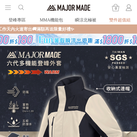
0
登峰專區
MMA機能包
瞬涼北極被
雙件超值組