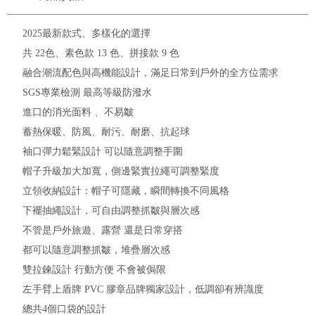
2025最新款式、多樣化的選擇
共 22色、素色款 13 色、拼接款 9 色
融合潮流配色與高機能設計，滿足日常到戶外的全方位需求
SGS專業檢測 最高等級防潑水
進口的消光面料 、不易皺
蓄熱保暖、防風、耐污、耐磨、抗起球
袖口彈力鬆緊設計 可以隨意調整手圍
帽子升級加大加寬，側邊緊實拉繩可調整緊度
立領收納設計：帽子可隱藏，瞬間轉換不同風格
下襬抽繩設計，可自由調整抓皺與層次感
不管是戶外旅遊、露營 還是日常穿搭
都可以隨意調整抓皺，堆疊層次感
雙拉鍊設計 行動方便 不會被侷限
左手臂上盾牌 PVC 膠章品牌獨家設計，低調卻有辨識度
總共4個口袋的設計