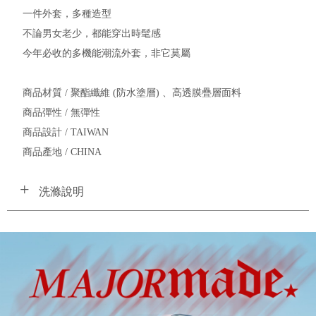
一件外套，多種造型
不論男女老少，都能穿出時髦感
今年必收的多機能潮流外套，非它莫屬
商品材質 / 聚酯纖維 (防水塗層) 、高透膜疊層面料
商品彈性 / 無彈性
商品設計 / TAIWAN
商品產地 / CHINA
洗滌說明