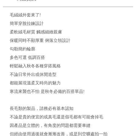
毛絨絨外套來了!
簡單穿脫拉鍊設計
柔軟絨毛材質 觸感細緻親膚
保暖同時不顯厚重 俐落立領設計
勾勒簡約輪廓
多色可選 低調百搭
輕鬆融入秋冬各種穿搭風格
不論日常外出或休閒造型
都能展現溫柔又時尚的魅力
寒流來襲也不怕 是秋冬必備的百搭單品!
長毛類的製品，請務必有基本認知
不論是貴的便宜的或真毛還是假毛都有可能會掉毛
因產品是立體的，有角度的問題都需要車縫
但經由使用過後就會漸漸改善，或是到空曠處拍一拍