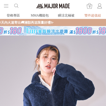
0
登峰專區
MMA機能包
瞬涼北極被
雙件超值組
全館滿$990