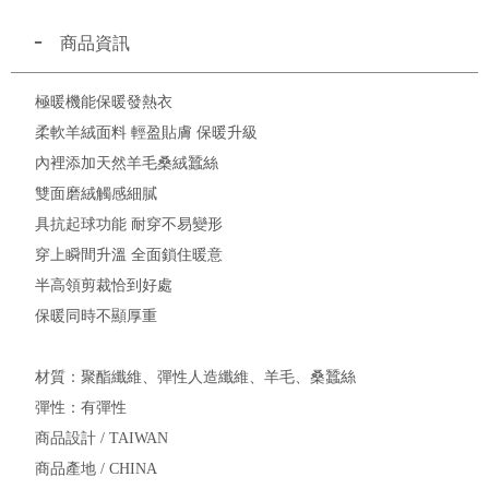
商品資訊
極暖機能保暖發熱衣
柔軟羊絨面料 輕盈貼膚 保暖升級
內裡添加天然羊毛桑絨蠶絲
雙面磨絨觸感細膩
具抗起球功能 耐穿不易變形
穿上瞬間升溫 全面鎖住暖意
半高領剪裁恰到好處
保暖同時不顯厚重
材質：聚酯纖維、彈性人造纖維、羊毛、桑蠶絲
彈性：有彈性
商品設計 / TAIWAN
商品產地 / CHINA