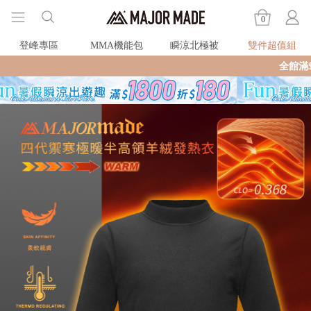
0
登峰專區
MMA機能包
瞬涼北極被
雙件超值組
全館滿$990即享免運🛒現