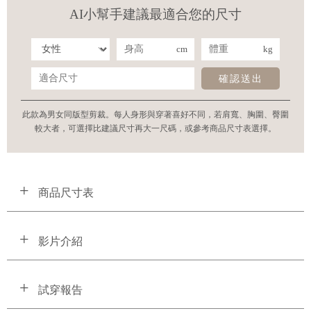
AI小幫手建議最適合您的尺寸
cm
kg
確認送出
此款為男女同版型剪裁。每人身形與穿著喜好不同，若肩寬、胸圍、臀圍
較大者，可選擇比建議尺寸再大一尺碼，或參考商品尺寸表選擇。
商品尺寸表
影片介紹
試穿報告