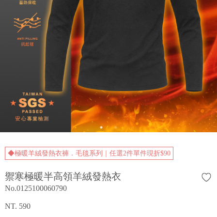
◆極暖羊絨發熱衣褲．毛毯系列｜任選2件單件現折$90
禦寒極暖半高領羊絨發熱衣
No.0125100060790
NT. 590