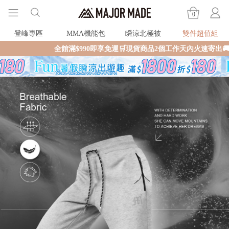
0
登峰專區
MMA機能包
瞬涼北極被
雙件超值組
全館滿$990即享免運🛒現貨商品2個工作天內火速寄出🚚滿額再送