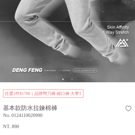
任選2件$1700｜品牌彎刀褲‧縮口褲‧大學T
基本款防水拉鍊棉褲
No. 0124110020990
NT. 890