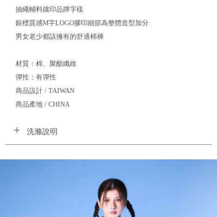
抽繩輔料鑲印品牌字樣
銀標質感M字LOGO膠印細節為整體造型加分
男女老少都該擁有的舒適棉褲
材質：棉、聚酯纖維
彈性：有彈性
商品設計 / TAIWAN
商品產地 / CHINA
洗滌說明