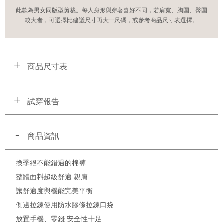
此款為男女同版型剪裁。每人身形與穿著喜好不同，若肩寬、胸圍、臀圍
較大者，可選擇比建議尺寸再大一尺碼，或參考商品尺寸表選擇。
商品尺寸表
試穿報告
商品資訊
換季絕不能錯過的棉褲
整體面料超級舒適 親膚
讓舒適度與機能完美平衡
側邊拉鍊使用防水膠條拉鍊口袋
放置手機、零錢 安全性十足