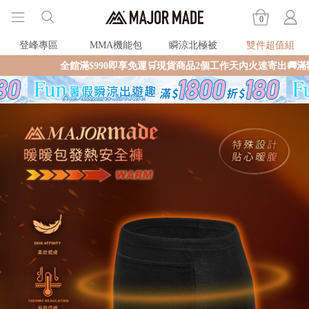
0
登峰專區
MMA機能包
瞬涼北極被
雙件超值組
$990即享免運🛒現貨商品2個工作天內火速寄出🚚滿額再送限量好禮✨