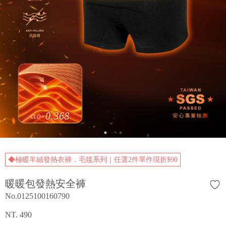
◆極暖羊絨發熱衣褲．毛毯系列｜任選2件單件現折$90
暖暖包發熱安全褲
No.0125100160790
NT. 490