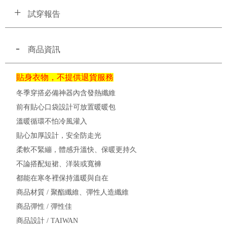
試穿報告
商品資訊
貼身衣物，不提供退貨服務
冬季穿搭必備神器內含發熱纖維
前有貼心口袋設計可放置暖暖包
溫暖循環不怕冷風灌入
貼心加厚設計，安全防走光
柔軟不緊繃，體感升溫快、保暖更持久
不論搭配短裙、洋裝或寬褲
都能在寒冬裡保持溫暖與自在
商品材質 / 聚酯纖維、彈性人造纖維
商品彈性 / 彈性佳
商品設計 / TAIWAN