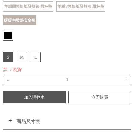
羊絨圓領短版發熱衣-附杯墊
羊絨V領短版發熱衣-附杯墊
暖暖包發熱安全褲
S
M
L
黑
/ 現貨
-
+
加入購物車
立即購買
商品尺寸表